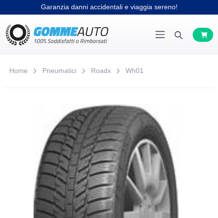
Garanzia danni accidentali e viaggia sereno!
Home
Pneumatici
Roadx
Wh01