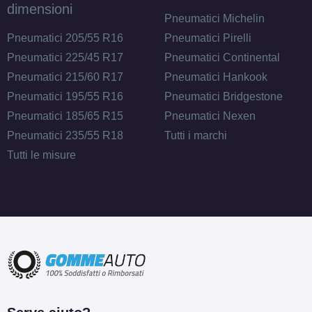
dimensioni
Pneumatici Michelin
Pneumatici 205/55 R16
Pneumatici Pirelli
Pneumatici 225/45 R17
Pneumatici Continental
Pneumatici 215/60 R17
Pneumatici Hankook
Pneumatici 195/55 R16
Pneumatici Bridgestone
Pneumatici 185/65 R15
Pneumatici Nexen
Pneumatici 235/55 R18
Tutti i marchi
Tutti le misure