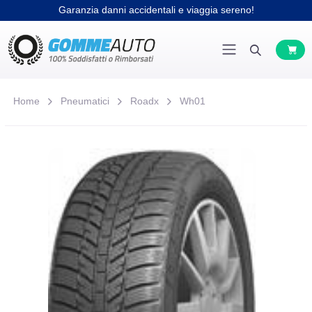
Garanzia danni accidentali e viaggia sereno!
Home
Pneumatici
Roadx
Wh01