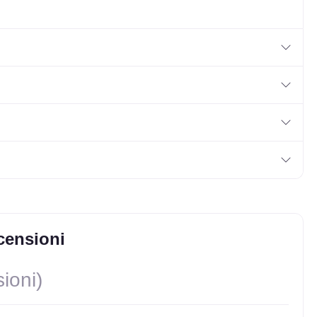
censioni
ioni)