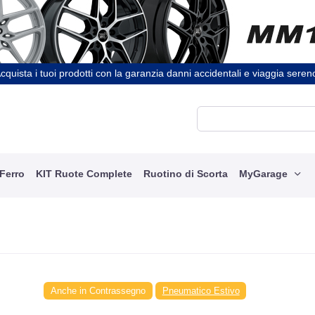
cquista i tuoi prodotti con la garanzia danni accidentali e viaggia seren
 Ferro
KIT Ruote Complete
Ruotino di Scorta
MyGarage
Anche in Contrassegno
Pneumatico Estivo