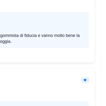
o gommista di fiducia e vanno molto bene la
ioggia.
C
A
69
db