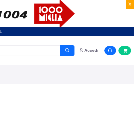
X
o.
Accedi