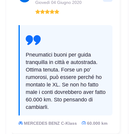
Giovedì 04 Giugno 2020
C
A
69
db
Pneumatici buoni per guida
tranquilla in città e autostrada.
Ottima tenuta. Forse un po'
rumorosi, può essere perché ho
montato le XL. Se non ho fatto
male i conti dovrebbero aver fatto
60.000 km. Sto pensando di
B
A
69
cambiarli.
db
MERCEDES BENZ C-Klass
60.000 km