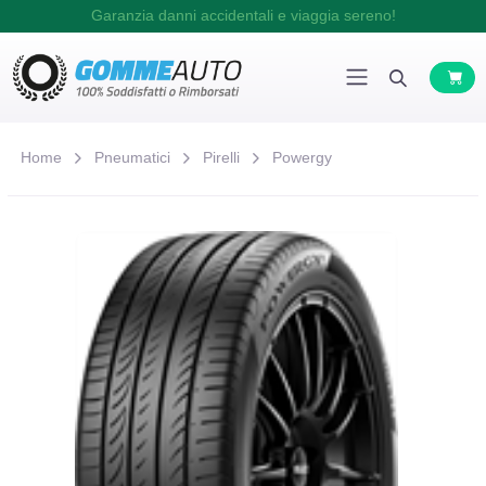
Garanzia danni accidentali e viaggia sereno!
Home
Pneumatici
Pirelli
Powergy