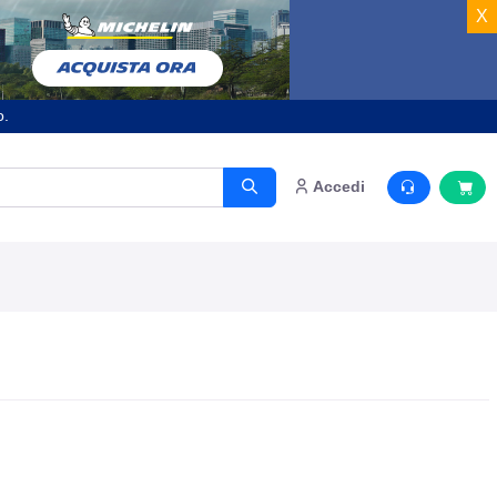
X
o.
Accedi