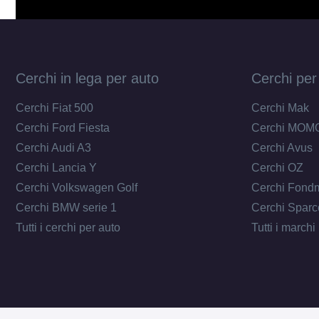
Cerchi in lega per auto
Cerchi per
Cerchi Fiat 500
Cerchi Mak
Cerchi Ford Fiesta
Cerchi MOM
Cerchi Audi A3
Cerchi Avus
Cerchi Lancia Y
Cerchi OZ
Cerchi Volkswagen Golf
Cerchi Fond
Cerchi BMW serie 1
Cerchi Sparc
Tutti i cerchi per auto
Tutti i marchi