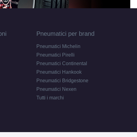
oni
Pneumatici per brand
Pneumatici Michelin
Pneumatici Pirelli
Pneumatici Continental
Pneumatici Hankook
Pneumatici Bridgestone
Pneumatici Nexen
Tutti i marchi
E
E
71
db