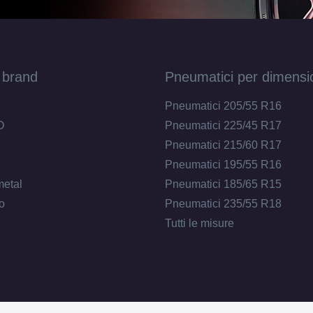
 brand
Pneumatici per dimensi
Pneumatici 205/55 R16
O
Pneumatici 225/45 R17
Pneumatici 215/60 R17
Pneumatici 195/55 R16
metal
Pneumatici 185/65 R15
o
Pneumatici 235/55 R18
Tutti le misure