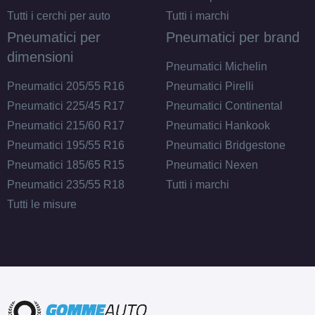
Tutti i cerchi per auto
Tutti i marchi
Pneumatici per
Pneumatici per brand
dimensioni
Pneumatici Michelin
Pneumatici 205/55 R16
Pneumatici Pirelli
Pneumatici 225/45 R17
Pneumatici Continental
Pneumatici 215/60 R17
Pneumatici Hankook
Pneumatici 195/55 R16
Pneumatici Bridgestone
Pneumatici 185/65 R15
Pneumatici Nexen
Pneumatici 235/55 R18
Tutti i marchi
Tutti le misure