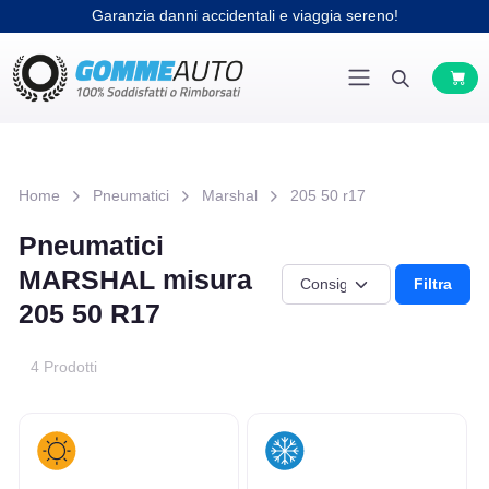
Garanzia danni accidentali e viaggia sereno!
Home
Pneumatici
Marshal
205 50 r17
Pneumatici
MARSHAL misura
Filtra
205 50 R17
4 Prodotti