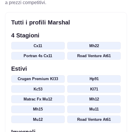
a prezzi competitivi.
Tutti i profili Marshal
4 Stagioni
Cx11
Mh22
Portran 4s Cx11
Road Venture At61
Estivi
Crugen Premium Kl33
Hp91
Kc53
Kl71
Matrac Fx Mu12
Mh12
Mh15
Mu11
Mu12
Road Venture At61