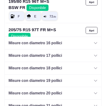
195/80 R15 96T M+S
BSW FR
Disponibile
205/75 R15 97T FR M+S
Disponibile
Misure con diametro 16 pollici
Misure con diametro 17 pollici
205/70 R15 106S 8PR C
FR M+S
Disponibile
Misure con diametro 18 pollici
Misure con diametro 19 pollici
215/75 R15 100T M+S
FR
Disponibile
Misure con diametro 20 pollici
Misure con diametro 21 pollici