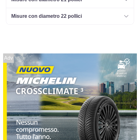
225/70 R15 100T M+S
Misure con diametro 22 pollici
BSW FR
Disponibile
225/75 R15 102T FR
M+S
Disponibile
Adv
235/75 R15 110S 8PR C
FR M+S OWL
Disponibile
255/70 R15 112T M+S