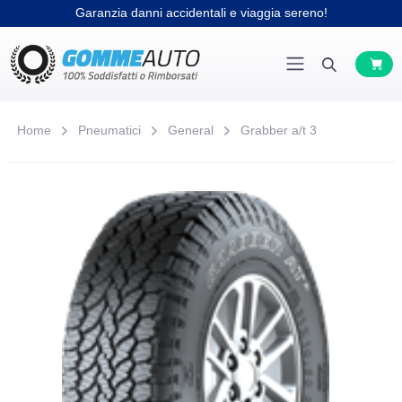
Garanzia danni accidentali e viaggia sereno!
Home
Pneumatici
General
Grabber a/t 3