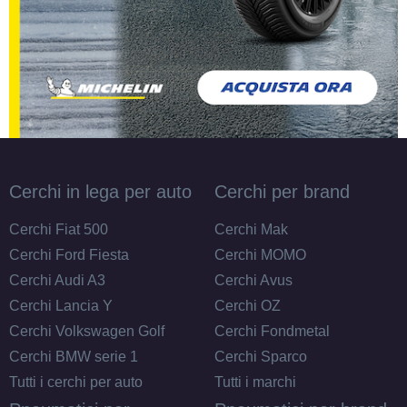
Disponibile
215/80 R15 112S 10PR C
FR M+S
Disponibile
Cerchi in lega per auto
Cerchi per brand
255/70 R15 112T BSW
FR M+S XL
Disponibile
Cerchi Fiat 500
Cerchi Mak
Cerchi Ford Fiesta
Cerchi MOMO
Cerchi Audi A3
Cerchi Avus
255/70 R15 112T FR
Cerchi Lancia Y
Cerchi OZ
M+S XL
Disponibile
Cerchi Volkswagen Golf
Cerchi Fondmetal
Cerchi BMW serie 1
Cerchi Sparco
Tutti i cerchi per auto
Tutti i marchi