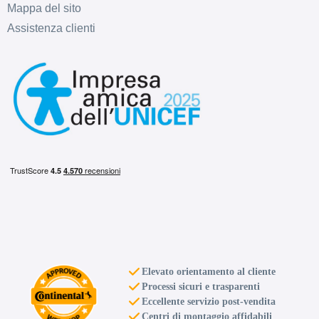
Mappa del sito
Assistenza clienti
F
B
75
db
F
E
72
db
Elevato orientamento al cliente
Processi sicuri e trasparenti
Eccellente servizio post-vendita
Centri di montaggio affidabili