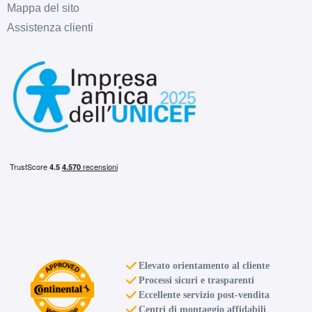
Mappa del sito
Assistenza clienti
F
B
75
db
F
E
72
db
Elevato orientamento al cliente
Processi sicuri e trasparenti
Eccellente servizio post-vendita
Centri di montaggio affidabili