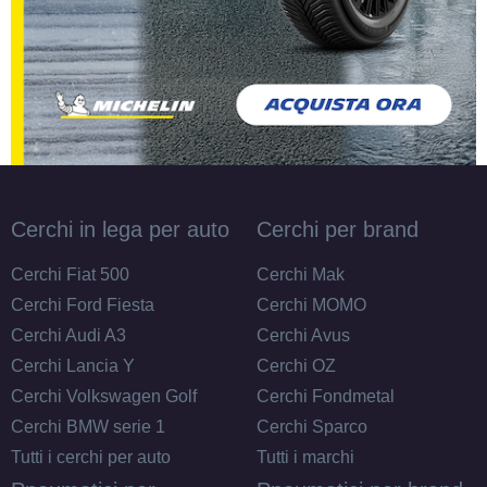
Disponibile
215/80 R15 112S 10PR C
FR M+S
Disponibile
Cerchi in lega per auto
Cerchi per brand
255/70 R15 112T BSW
FR M+S XL
Disponibile
Cerchi Fiat 500
Cerchi Mak
Cerchi Ford Fiesta
Cerchi MOMO
Cerchi Audi A3
Cerchi Avus
255/70 R15 112T FR
Cerchi Lancia Y
Cerchi OZ
M+S XL
Disponibile
Cerchi Volkswagen Golf
Cerchi Fondmetal
Cerchi BMW serie 1
Cerchi Sparco
Tutti i cerchi per auto
Tutti i marchi