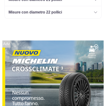
225/70 R15 100T M+S
Misure con diametro 22 pollici
BSW FR
Disponibile
225/75 R15 102T FR
M+S
Disponibile
Adv
235/75 R15 110S 8PR C
FR M+S OWL
Disponibile
255/70 R15 112T M+S