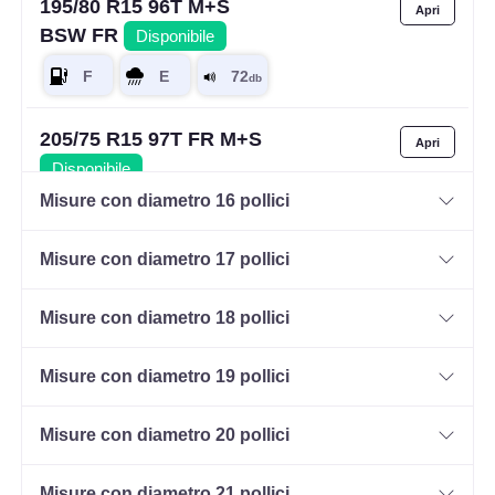
195/80 R15 96T M+S
BSW FR
Disponibile
205/75 R15 97T FR M+S
Disponibile
Misure con diametro 16 pollici
Misure con diametro 17 pollici
205/70 R15 106S 8PR C
FR M+S
Disponibile
Misure con diametro 18 pollici
Misure con diametro 19 pollici
215/75 R15 100T M+S
FR
Disponibile
Misure con diametro 20 pollici
Misure con diametro 21 pollici