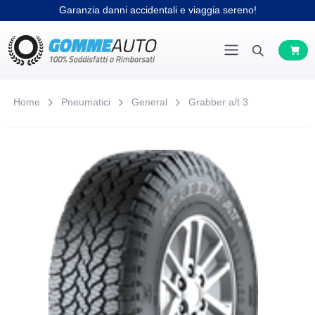
Garanzia danni accidentali e viaggia sereno!
Home
Pneumatici
General
Grabber a/t 3