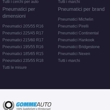
Tutti i cerchi per auto
Tutti i marchi
Pneumatici per
Pneumatici per brand
dimensioni
Pneumatici Michelin
Pneumatici 205/55 R16
Pneumatici Pirelli
Pneumatici 225/45 R17
Pneumatici Continental
Pneumatici 215/60 R17
Pneumatici Hankook
Pneumatici 195/55 R16
Pneumatici Bridgestone
Pneumatici 185/65 R15
Pneumatici Nexen
Pneumatici 235/55 R18
Tutti i marchi
Tutti le misure