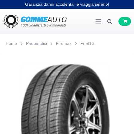
Garanzia danni accidentali e viaggia sereno!
Home
Pneumatici
Firemax
Fm916