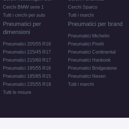
Cerchi BMW serie 1
Cerchi Sparco
Tutti i cerchi per auto
Tutti i marchi
Pneumatici per
Pneumatici per brand
dimensioni
Pneumatici Michelin
Pneumatici 205/55 R16
Pneumatici Pirelli
Pneumatici 225/45 R17
Pneumatici Continental
Pneumatici 215/60 R17
Pneumatici Hankook
Pneumatici 195/55 R16
Pneumatici Bridgestone
Pneumatici 185/65 R15
Pneumatici Nexen
Pneumatici 235/55 R18
Tutti i marchi
Tutti le misure