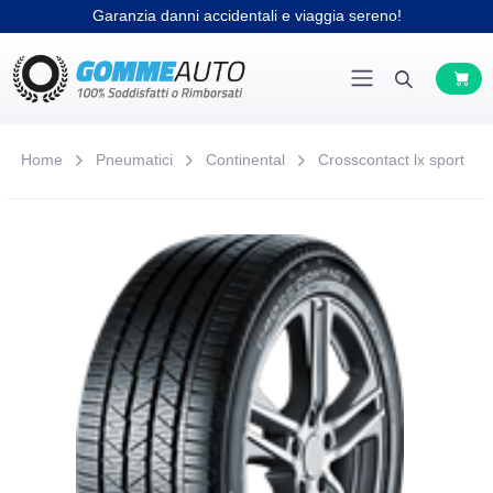
Garanzia danni accidentali e viaggia sereno!
Home
Pneumatici
Continental
Crosscontact lx sport