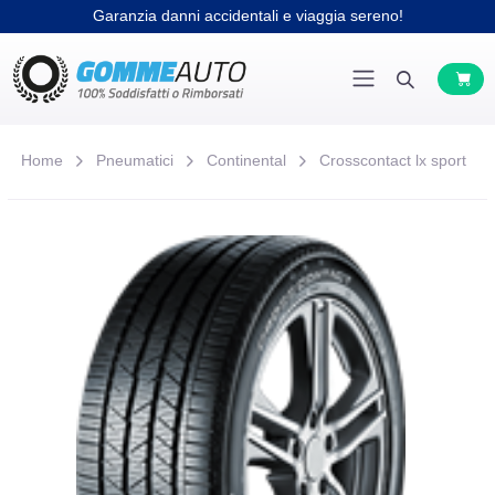
Garanzia danni accidentali e viaggia sereno!
Home
Pneumatici
Continental
Crosscontact lx sport