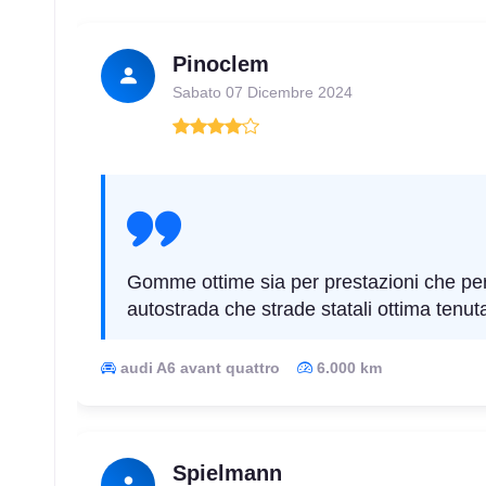
205/50 R17 89W * BMW RunFlat
Pinoclem
Disponibile
Sabato 07 Dicembre 2024
215/40 R17 87Y AO FR XL
Disponibile
225/55 R17 97W FR RunFlat
Disponibile
Gomme ottime sia per prestazioni che per 
autostrada che strade statali ottima tenuta 
245/40 R17 91W * BMW FR RunFlat
audi A6 avant quattro
6.000 km
Disponibil
Spielmann
225/55 R17 97W FR RunFlat
Disponibile