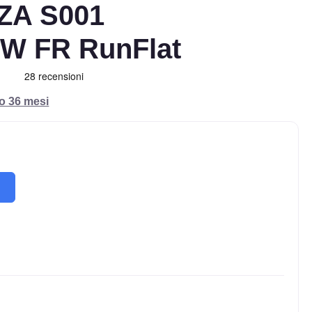
A S001
MW FR RunFlat
ro 36 mesi