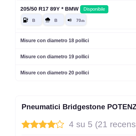
205/50 R17 89Y * BMW
Disponibile
225/50 R17 98W * BMW RunFlat XL
Disponibil
Misure con diametro 18 pollici
Misure con diametro 19 pollici
205/45 R17 84W FR
Disponibile
Misure con diametro 20 pollici
225/50 R17 94W * BMW RunFlat
Disponibile
Pneumatici Bridgestone POTENZ
4 su 5 (21 recens
245/45 R17 95Y AO FR
Disponibile