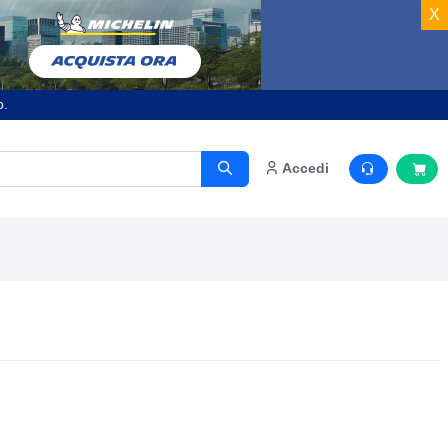
X
o.
Accedi