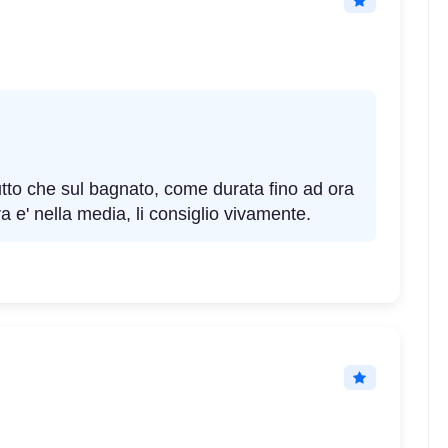
tto che sul bagnato, come durata fino ad ora
 e' nella media, li consiglio vivamente.
C
B
70
db