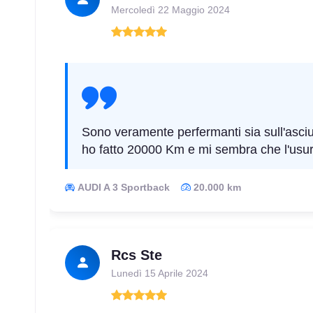
Mercoledì 22 Maggio 2024
245/45 R17 95Y
Disponibile
205/50 R17 89Y * BMW RunFlat
Disponibile
Sono veramente perfermanti sia sull'asciu
ho fatto 20000 Km e mi sembra che l'usura
AUDI A 3 Sportback
20.000 km
215/40 R17 87W AO FR
Disponibile
Rcs Ste
205/45 R17 84W
Disponibile
Lunedì 15 Aprile 2024