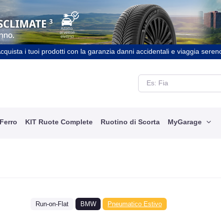
cquista i tuoi prodotti con la garanzia danni accidentali e viaggia seren
 Ferro
KIT Ruote Complete
Ruotino di Scorta
MyGarage
Run-on-Flat
BMW
Pneumatico Estivo