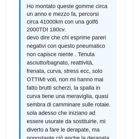
205/45 R17 84W
Ho montato queste gomme circa
Disponibile
un anno e mezzo fa, percorsi
circa 41000km con una golf6
2000TDI 180cv.
devo dire che chi esprime pareri
225/50 R17 98W * BMW
RunFlat XL
negativi con questo pneumatico
Disponibile
non capisce niente . Tenuta
asciutto/bagnato, reattività,
frenata, curva, stress ecc, solo
255/45 R17 98W * BMW
OTTIMI voti, non mi hanno mai
FR RunFlat
Disponibile
fatto brutti scherzi, la spalla in
curva tiene una meraviglia, quasi
sembra di camminare sulle rotaie.
255/45 R17 98W BMW C
sola adesso che iniziano ad
RUNFLAT
Disponibile
essere usurate da sostituirle, mi
diverto a fare le derapate, ma
nonostante ciò anche la derapata