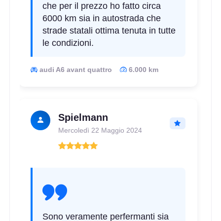
che per il prezzo ho fatto circa
6000 km sia in autostrada che
215/40 R17 87Y AO FR
strade statali ottima tenuta in tutte
XL
Disponibile
le condizioni.
audi A6 avant quattro
6.000 km
225/55 R17 97W FR
RunFlat
Disponibile
Spielmann
Mercoledì 22 Maggio 2024
245/40 R17 91W * BMW
FR RunFlat
Disponibile
225/55 R17 97W FR
Sono veramente perfermanti sia
RunFlat
Disponibile