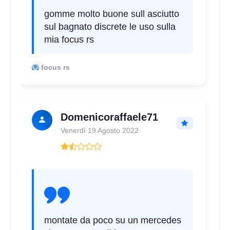
D
C
70
db
gomme molto buone sull asciutto
sul bagnato discrete le uso sulla
mia focus rs
focus rs
E
B
71
db
Domenicoraffaele71
Venerdì 19 Agosto 2022
E
B
68
db
montate da poco su un mercedes