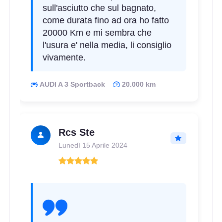
sull'asciutto che sul bagnato,
come durata fino ad ora ho fatto
20000 Km e mi sembra che
245/45 R17 95Y
l'usura e' nella media, li consiglio
vivamente.
Disponibile
AUDI A 3 Sportback
20.000 km
205/50 R17 89Y * BMW
RunFlat
Disponibile
Rcs Ste
Lunedì 15 Aprile 2024
215/40 R17 87W AO FR
Disponibile