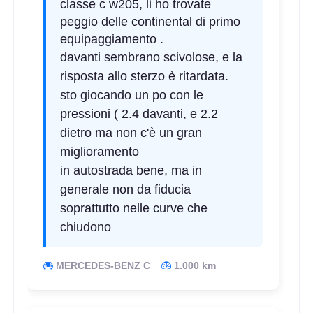
classe c w205, li ho trovate
peggio delle continental di primo
equipaggiamento .
davanti sembrano scivolose, e la
risposta allo sterzo è ritardata.
sto giocando un po con le
C
B
70
db
pressioni ( 2.4 davanti, e 2.2
dietro ma non c'è un gran
miglioramento
in autostrada bene, ma in
generale non da fiducia
soprattutto nelle curve che
chiudono
D
C
71
db
MERCEDES-BENZ C
1.000 km