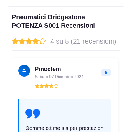
205/45 R17 84W FR
Disponibile
Pneumatici Bridgestone
POTENZA S001 Recensioni
4 su 5 (21 recensioni)
225/50 R17 94W * BMW
RunFlat
Disponibile
Pinoclem
Sabato 07 Dicembre 2024
245/45 R17 95Y AO FR
Disponibile
205/50 R17 89W * BMW
RunFlat
Disponibile
Gomme ottime sia per prestazioni