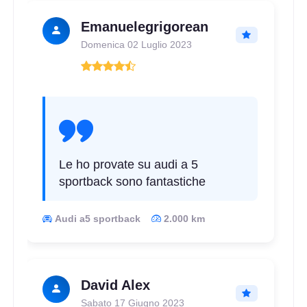
Emanuelegrigorean
Domenica 02 Luglio 2023
D
C
70
db
Le ho provate su audi a 5
sportback sono fantastiche
Audi a5 sportback
2.000 km
C
B
70
db
David Alex
Sabato 17 Giugno 2023