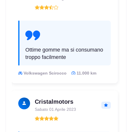
D
C
69
db
Ottime gomme ma si consumano
troppo facilmente
Volkswagen Scirocco
11.000 km
D
B
71
db
Cristalmotors
Sabato 01 Aprile 2023