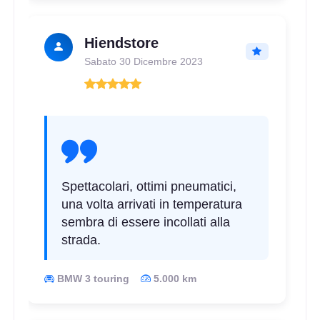
db
Hiendstore
Sabato 30 Dicembre 2023
C
B
71
db
Spettacolari, ottimi pneumatici,
una volta arrivati in temperatura
sembra di essere incollati alla
strada.
BMW 3 touring
5.000 km
D
A
70
db