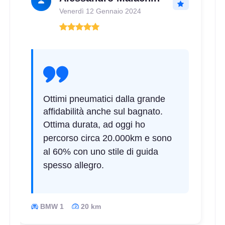
Venerdì 12 Gennaio 2024
B
B
70
db
Ottimi pneumatici dalla grande
affidabilità anche sul bagnato.
C
B
70
Ottima durata, ad oggi ho
db
percorso circa 20.000km e sono
al 60% con uno stile di guida
spesso allegro.
BMW 1
20 km
D
B
68