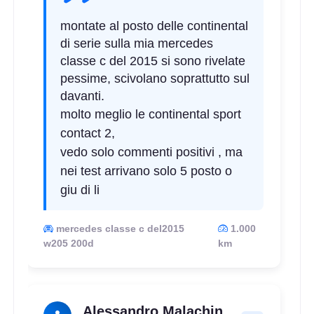
montate al posto delle continental
di serie sulla mia mercedes
classe c del 2015 si sono rivelate
C
B
70
db
pessime, scivolano soprattutto sul
davanti.
molto meglio le continental sport
contact 2,
vedo solo commenti positivi , ma
nei test arrivano solo 5 posto o
giu di li
C
B
70
db
mercedes classe c del2015
1.000
w205 200d
km
Alessandro Malachin