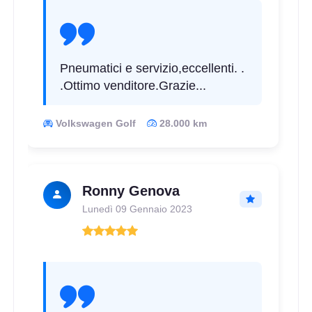
D
C
69
db
Pneumatici e servizio,eccellenti. .
.Ottimo venditore.Grazie...
Volkswagen Golf
28.000 km
D
A
70
db
Ronny Genova
Lunedì 09 Gennaio 2023