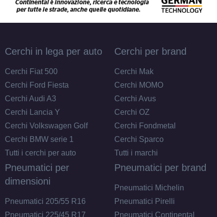
Cerchi in lega per auto
Cerchi per brand
Cerchi Fiat 500
Cerchi Mak
Cerchi Ford Fiesta
Cerchi MOMO
Cerchi Audi A3
Cerchi Avus
Cerchi Lancia Y
Cerchi OZ
Cerchi Volkswagen Golf
Cerchi Fondmetal
Cerchi BMW serie 1
Cerchi Sparco
Tutti i cerchi per auto
Tutti i marchi
Pneumatici per
Pneumatici per brand
dimensioni
Pneumatici Michelin
Pneumatici 205/55 R16
Pneumatici Pirelli
Pneumatici 225/45 R17
Pneumatici Continental