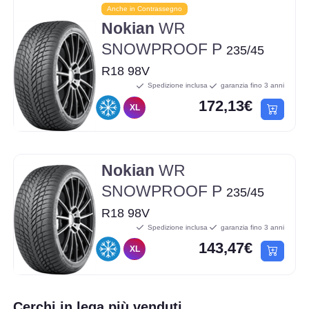
Anche in Contrassegno
Nokian
WR
SNOWPROOF P
235/45
R18 98V
Spedizione inclusa
garanzia fino 3 anni
172,13€
XL
Nokian
WR
SNOWPROOF P
235/45
R18 98V
Spedizione inclusa
garanzia fino 3 anni
143,47€
XL
Cerchi in lega più venduti