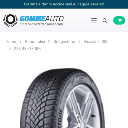
Garanzia danni accidentali e viaggia sereno!
Home
Pneumatici
Bridgestone
Blizzak lm005
235 45 r18 98v