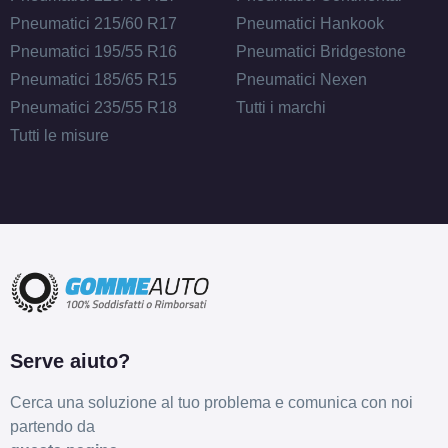
Pneumatici 215/60 R17
Pneumatici Hankook
Pneumatici 195/55 R16
Pneumatici Bridgestone
Pneumatici 185/65 R15
Pneumatici Nexen
Pneumatici 235/55 R18
Tutti i marchi
Tutti le misure
Serve aiuto?
Cerca una soluzione al tuo problema e comunica con noi
partendo da