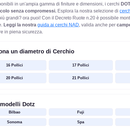
onibili in un'ampia gamma di finiture e dimensioni, i cerchi
DO
eicolo senza compromessi.
Esplora la nostra selezione di
cerch
più grandi? ora puoi! Con il Decreto Ruote n.20 è possibile monta
e.
Leggi la nostra
guida ai cerchi NAD
, valida anche per
campe
re in piena sicurezza.
ona un diametro di Cerchio
16 Pollici
17 Pollici
20 Pollici
21 Pollici
i modelli Dotz
Bilbao
Fuji
Sonoma
Spa