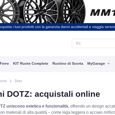
cquista i tuoi prodotti con la garanzia danni accidentali e viaggia seren
 Ferro
KIT Ruote Complete
Ruotino di Scorta
MyGarage
erchi
Dotz
i DOTZ: acquistali online
TZ uniscono estetica e funzionalità,
offrendo un design accatt
con materiali di alta qualità – come lega leggera o acciaio rinfo