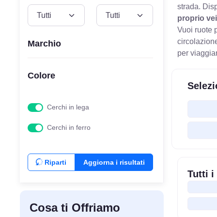
strada.
Disp
VEICOLO
MODELLO
proprio v
Vuoi ruote 
circolazion
Marchio
per viaggia
Colore
Selezi
Cerchi in lega
Cerchi in ferro
Riparti
Aggiorna i risultati
Tutti 
Cosa ti Offriamo