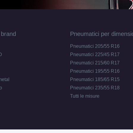
 brand
Pneumatici per dimensi
Pneumatici 205/55 R16
O
Pneumatici 225/45 R17
Pneumatici 215/60 R17
Pneumatici 195/55 R16
metal
Pneumatici 185/65 R15
o
Pneumatici 235/55 R18
Tutti le misure