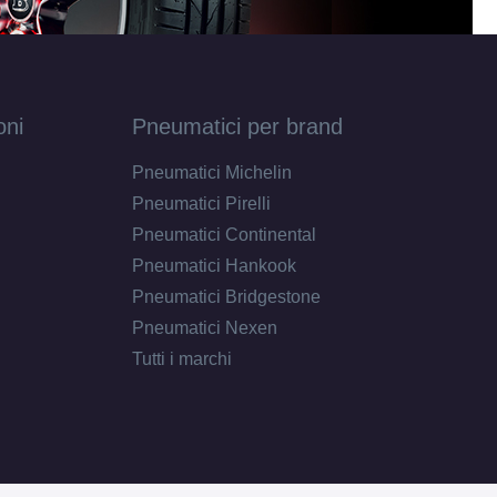
oni
Pneumatici per brand
Pneumatici Michelin
Pneumatici Pirelli
Pneumatici Continental
Pneumatici Hankook
Pneumatici Bridgestone
Pneumatici Nexen
Tutti i marchi