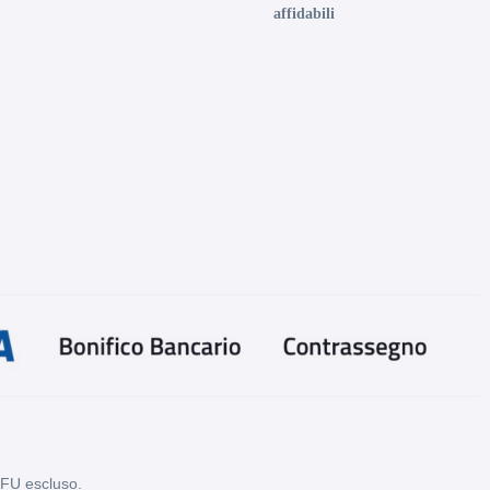
affidabili
PFU escluso.