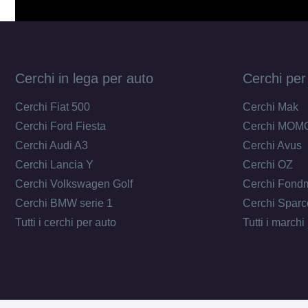
Cerchi in lega per auto
Cerchi per
Cerchi Fiat 500
Cerchi Mak
Cerchi Ford Fiesta
Cerchi MOM
Cerchi Audi A3
Cerchi Avus
Cerchi Lancia Y
Cerchi OZ
Cerchi Volkswagen Golf
Cerchi Fond
Cerchi BMW serie 1
Cerchi Sparc
Tutti i cerchi per auto
Tutti i marchi