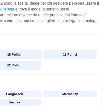
TZ
sono la scelta ideale per chi desidera
personalizzare il
i in lega
e trova il modello perfetto per te.
re misure diverse da quelle previste dal libretto di
r e van
, e scopri come scegliere cerchi legali e omologati
18 Pollici
19 Pollici
22 Pollici
Longbeach
Marinabay
Suzuka