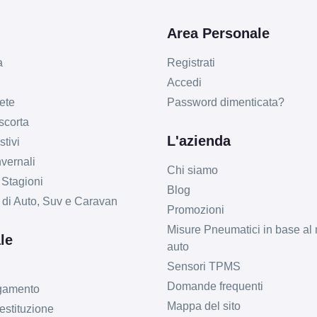
Area Personale
a
Registrati
Accedi
ete
Password dimenticata?
 scorta
L'azienda
tivi
vernali
Chi siamo
 Stagioni
Blog
li di Auto, Suv e Caravan
Promozioni
Misure Pneumatici in base al 
le
auto
Sensori TPMS
Domande frequenti
agamento
Mappa del sito
estituzione