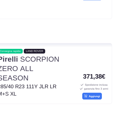
Consegna rapida
LAND ROVER
Pirelli
SCORPION
ZERO ALL
371,38€
SEASON
Spedizione inclusa
285/40 R23 111Y JLR LR
garanzia fino 3 anni
M+S XL
Aggiungi