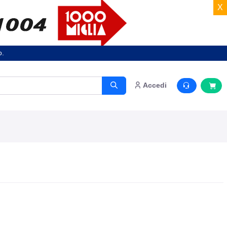
X
o.
Accedi