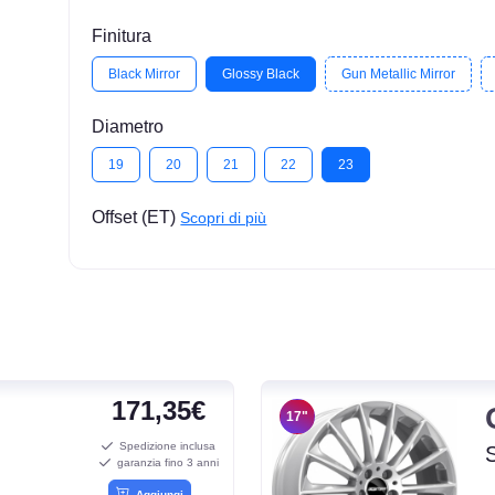
Finitura
Black Mirror
Glossy Black
Gun Metallic Mirror
Diametro
19
20
21
22
23
Offset (ET)
Scopri di più
171,35€
17"
Spedizione inclusa
garanzia fino 3 anni
Aggiungi