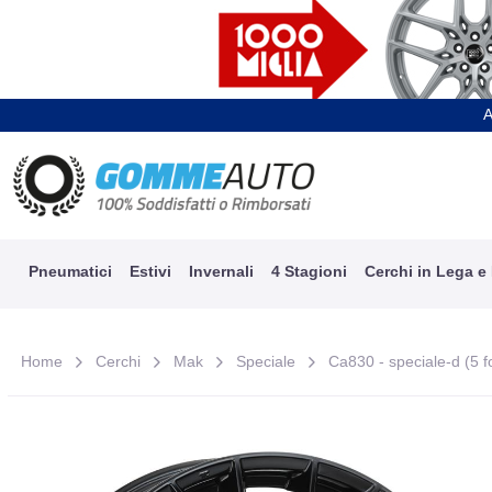
A
Pneumatici
Estivi
Invernali
4 Stagioni
Cerchi in Lega e
Home
Cerchi
Mak
Speciale
Ca830 - speciale-d (5 fo