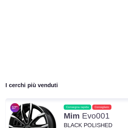
I cerchi più venduti
Consegna rapida
Consigliato
17"
Mim
Evo001
BLACK POLISHED