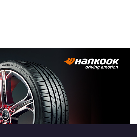
 8.5X19
9 ET27
 8.5X19
5x120
 8.5X19
5x112