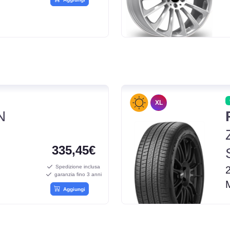
XL
N
335,45€
Spedizione inclusa
garanzia fino 3 anni
Aggiungi