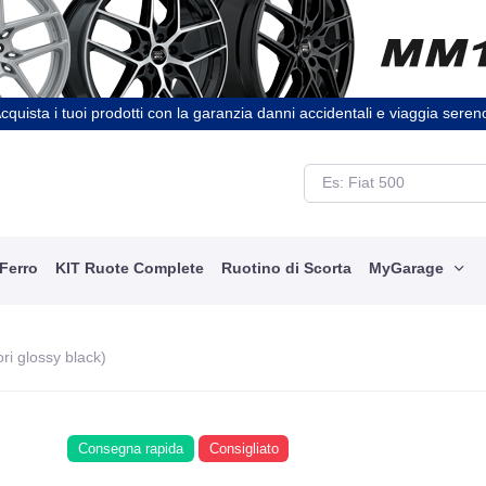
cquista i tuoi prodotti con la garanzia danni accidentali e viaggia seren
 Ferro
KIT Ruote Complete
Ruotino di Scorta
MyGarage
ri glossy black)
Consegna rapida
Consigliato