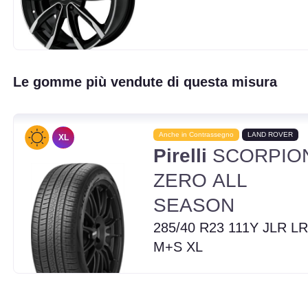
Le gomme più vendute di questa misura
Anche in Contrassegno
LAND ROVER
XL
Pirelli
SCORPIO
ZERO ALL
SEASON
285/40 R23 111Y JLR LR
M+S XL