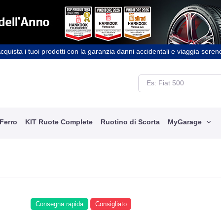
cquista i tuoi prodotti con la garanzia danni accidentali e viaggia seren
 Ferro
KIT Ruote Complete
Ruotino di Scorta
MyGarage
Consegna rapida
Consigliato