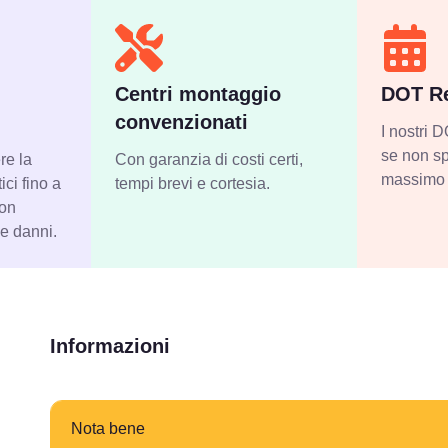
Centri montaggio
DOT Re
convenzionati
I nostri
se non sp
re la
Con garanzia di costi certi,
massimo 
ci fino a
tempi brevi e cortesia.
con
 e danni.
Informazioni
Nota bene