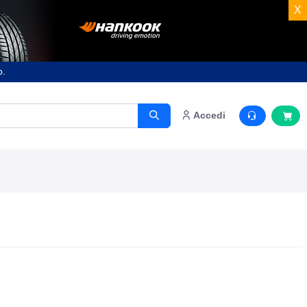
X
o.
Accedi