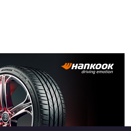
 ET45
 ET50
5 5x108
 5x114.3
 5x114.3