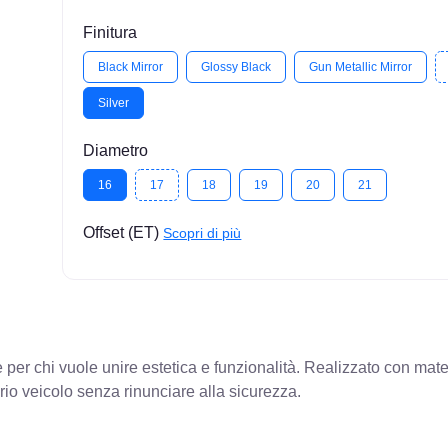
Finitura
Black Mirror
Glossy Black
Gun Metallic Mirror
Silver
Diametro
16
17
18
19
20
21
Offset (ET)
Scopri di più
er chi vuole unire estetica e funzionalità. Realizzato con materia
rio veicolo senza rinunciare alla sicurezza.