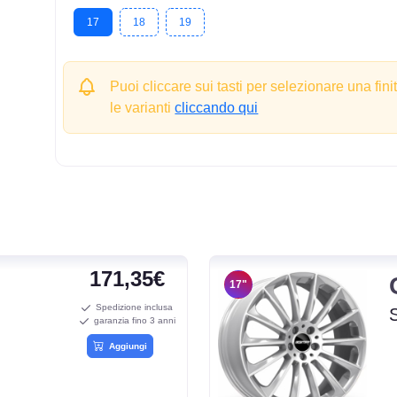
17
18
19
Puoi cliccare sui tasti per selezionare una fini
le varianti
cliccando qui
171,35€
17"
Spedizione inclusa
garanzia fino 3 anni
Aggiungi