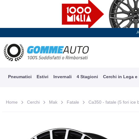
A
Pneumatici
Estivi
Invernali
4 Stagioni
Cerchi in Lega e
Home
Cerchi
Mak
Fatale
Ca350 - fatale (5 fori ice 