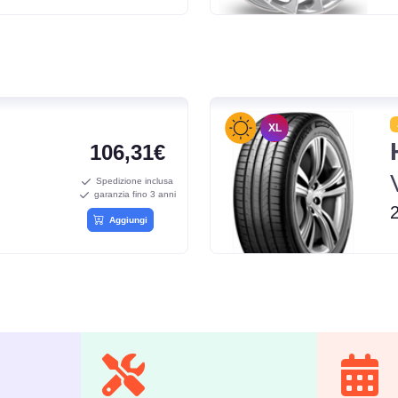
XL
106,31€
Spedizione inclusa
garanzia fino 3 anni
Aggiungi