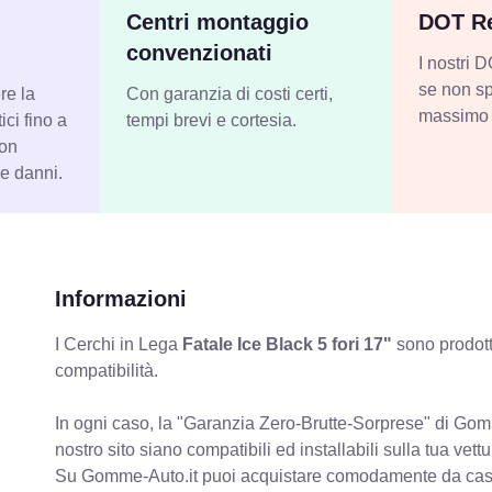
Centri montaggio
DOT Re
convenzionati
I nostri
se non sp
re la
Con garanzia di costi certi,
massimo 
ci fino a
tempi brevi e cortesia.
con
 e danni.
Informazioni
I Cerchi in Lega
Fatale Ice Black 5 fori 17"
sono prodott
compatibilità.
In ogni caso, la "Garanzia Zero-Brutte-Sorprese" di Gomm
nostro sito siano compatibili ed installabili sulla tua vettu
Su Gomme-Auto.it puoi acquistare comodamente da casa C