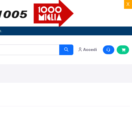
X
o.
Accedi