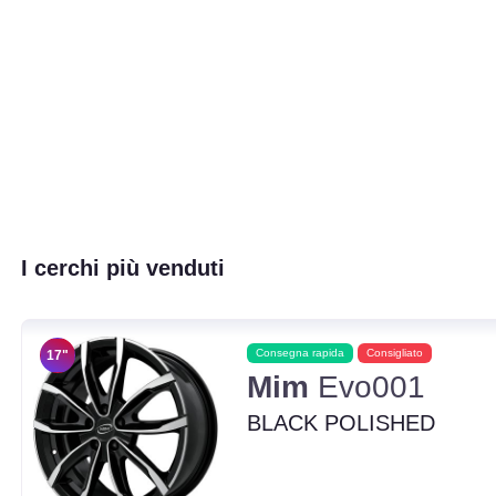
I cerchi più venduti
Consegna rapida
Consigliato
17"
Mim
Evo001
BLACK POLISHED