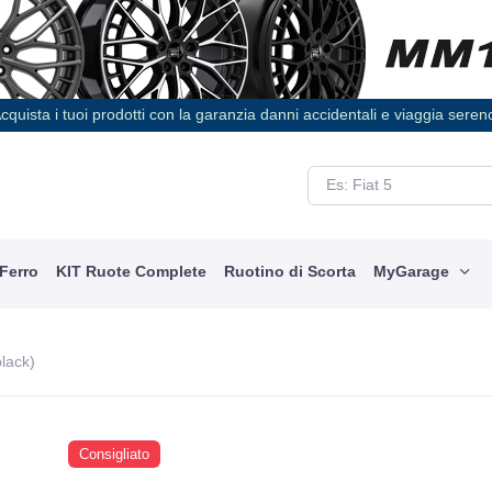
cquista i tuoi prodotti con la garanzia danni accidentali e viaggia seren
 Ferro
KIT Ruote Complete
Ruotino di Scorta
MyGarage
black)
Consigliato