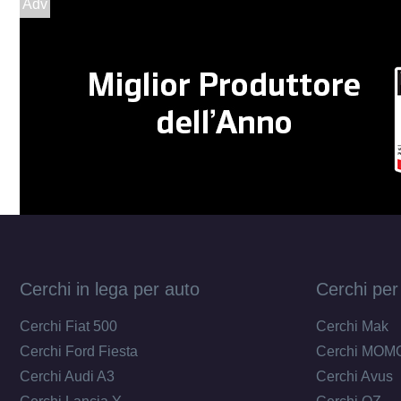
Adv
Cerchi in lega per auto
Cerchi per
Cerchi Fiat 500
Cerchi Mak
Cerchi Ford Fiesta
Cerchi MOM
Cerchi Audi A3
Cerchi Avus