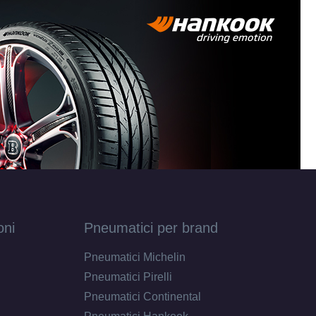
17 ET45
100
110
oni
Pneumatici per brand
Pneumatici Michelin
0
Pneumatici Pirelli
Pneumatici Continental