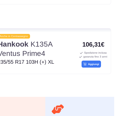
Anche in Contrassegno
Hankook
K135A
106,31€
Ventus Prime4
Spedizione inclusa
garanzia fino 3 anni
235/55 R17 103H (+) XL
Aggiungi