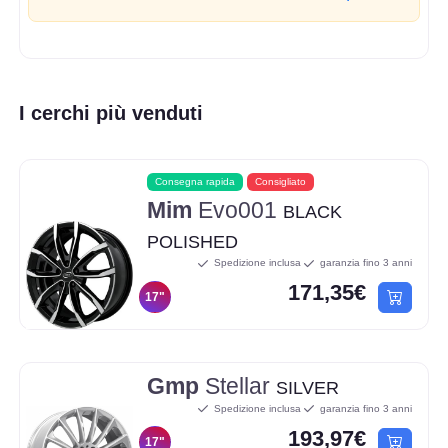
I cerchi più venduti
Consegna rapida
Consigliato
Mim
Evo001
BLACK
POLISHED
Spedizione inclusa
garanzia fino 3 anni
171,35€
17"
Gmp
Stellar
SILVER
Spedizione inclusa
garanzia fino 3 anni
193,97€
17"