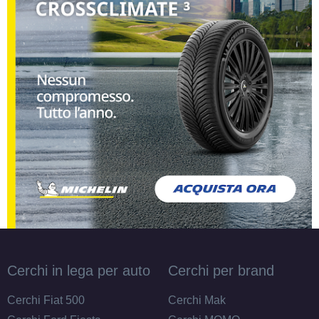
17" 7.5X17 ET35 5x108
Foro centrale: 72mm
Esaurito
MAK Fatale Silver 5 fori
17" 7.5X17 ET45 5x108
Foro centrale: 72mm
Esaurito
MAK Fatale White And
Black 5 fori 17" 7.5X17
ET43 5x112
Foro centrale: 76mm
Esaurito
Cerchi in lega per auto
Cerchi per brand
MAK Fatale White And
Cerchi Fiat 500
Cerchi Mak
Black 5 fori 17" 7.5X17