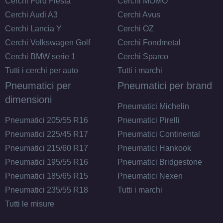
ET40 5x114.3
Cerchi Ford Fiesta
Cerchi MOMO
Foro centrale: 76mm
Cerchi Audi A3
Cerchi Avus
Esaurito
Cerchi Lancia Y
Cerchi OZ
Cerchi Volkswagen Golf
Cerchi Fondmetal
MAK Fatale White And
Cerchi BMW serie 1
Cerchi Sparco
Black 5 fori 17" 7.5X17
Tutti i cerchi per auto
Tutti i marchi
ET30 5x112
Pneumatici per
Pneumatici per brand
Foro centrale: 76mm
dimensioni
Esaurito
Pneumatici Michelin
Pneumatici 205/55 R16
Pneumatici Pirelli
MAK Fatale White And
Pneumatici 225/45 R17
Pneumatici Continental
Black 5 fori 17" 7.5X17
Pneumatici 215/60 R17
Pneumatici Hankook
ET45 5x108
Pneumatici 195/55 R16
Pneumatici Bridgestone
Foro centrale: 72mm
Pneumatici 185/65 R15
Pneumatici Nexen
Esaurito
Pneumatici 235/55 R18
Tutti i marchi
Tutti le misure
MAK Fatale Silver 5 fori
17" 7.5X17 ET35 5x100