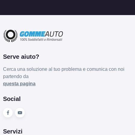
Foro centrale: 72mm
Esaurito
MAK Fatale Silver 4 fori
17" 7X17 ET35 4x98
Foro centrale: 58.1mm
Esaurito
Serve aiuto?
MAK Fatale Silver 5 fori
Cerca una soluzione al tuo problema e comunica con noi
17" 7.5X17 ET41 5x110
partendo da
Foro centrale: 65.1mm
questa pagina
Esaurito
Social
MAK Fatale Silver 4 fori
17" 7X17 ET38 4x100
Foro centrale: 72mm
Esaurito
Servizi