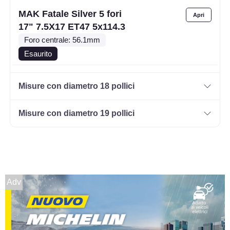
MAK Fatale Silver 5 fori
17" 7.5X17 ET47 5x114.3
Foro centrale: 56.1mm
Esaurito
MAK Fatale Ice Black 5
Misure con diametro 18 pollici
fori 17" 7.5X17 ET40
5x120
Misure con diametro 19 pollici
Foro centrale: 72.6mm
Esaurito
MAK Fatale Silver 5 fori
17" 7.5X17 ET30 5x112
Adv
Foro centrale: 76mm
Esaurito
MAK Fatale Silver 5 fori