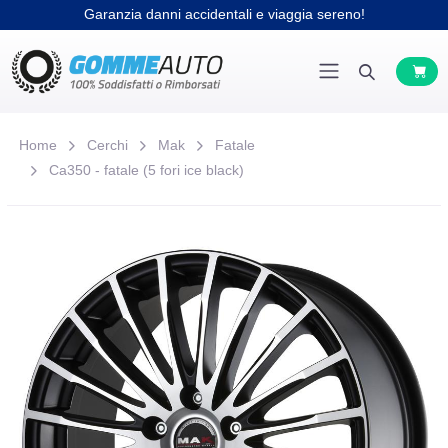
Garanzia danni accidentali e viaggia sereno!
Home
Cerchi
Mak
Fatale
Ca350 - fatale (5 fori ice black)