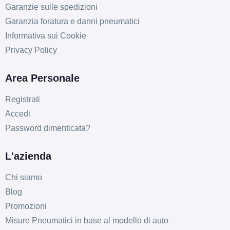
Garanzie sulle spedizioni
MAK Fatale Ice Black 5
Garanzia foratura e danni pneumatici
fori 17" 7.5X17 ET35
5x120
Informativa sui Cookie
Foro centrale: 72.6mm
Privacy Policy
Esaurito
Area Personale
MAK Fatale Silver 5 fori
Registrati
17" 7.5X17 ET30 5x120
Accedi
Foro centrale: 72.6mm
Password dimenticata?
Esaurito
MAK Fatale Ice Black 5
L'azienda
fori 17" 7.5X17 ET35
Chi siamo
5x110
Blog
Foro centrale: 65.1mm
Promozioni
Esaurito
Misure Pneumatici in base al modello di auto