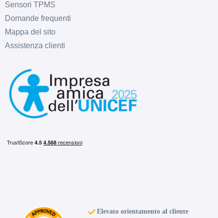
MAK Fatale Ice Black 5
Sensori TPMS
fori 17" 7.5X17 ET35
Domande frequenti
5x100
Mappa del sito
Foro centrale: 72mm
Assistenza clienti
Esaurito
MAK Fatale Ice Black 5
fori 17" 7.5X17 ET40
5x114.3
Foro centrale: 76mm
Esaurito
MAK Fatale Ice Black 5
fori 17" 7.5X17 ET40
5x120
Foro centrale: 67.1mm
Esaurito
Elevato orientamento al cliente