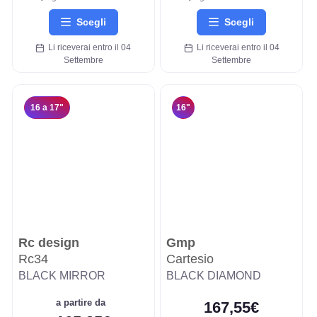
Scegli
Scegli
Li riceverai entro il 04
Li riceverai entro il 04
Settembre
Settembre
16 a 17"
16"
Rc design
Gmp
Rc34
Cartesio
BLACK MIRROR
BLACK DIAMOND
a partire da
167,55€