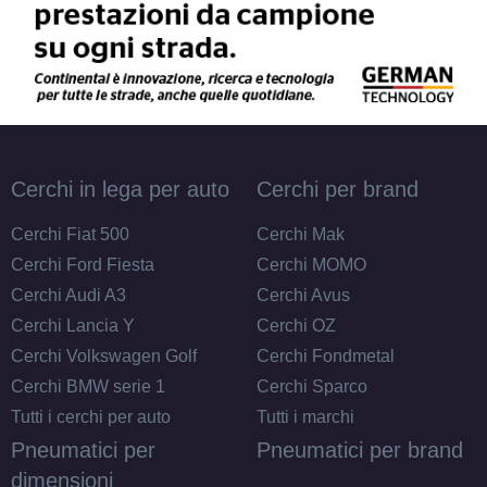
Cerchi in lega per auto
Cerchi per brand
Cerchi Fiat 500
Cerchi Mak
Cerchi Ford Fiesta
Cerchi MOMO
Cerchi Audi A3
Cerchi Avus
Cerchi Lancia Y
Cerchi OZ
Cerchi Volkswagen Golf
Cerchi Fondmetal
Cerchi BMW serie 1
Cerchi Sparco
Tutti i cerchi per auto
Tutti i marchi
Pneumatici per
Pneumatici per brand
dimensioni