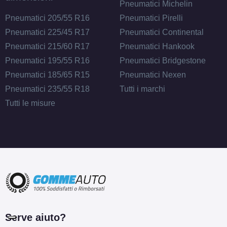
Pneumatici Michelin
Pneumatici 205/55 R16
Pneumatici Pirelli
Pneumatici 225/45 R17
Pneumatici Continental
Pneumatici 215/60 R17
Pneumatici Hankook
Pneumatici 195/55 R16
Pneumatici Bridgestone
Pneumatici 185/65 R15
Pneumatici Nexen
Pneumatici 235/55 R18
Tutti i marchi
Tutti le misure
Serve aiuto?