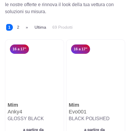
le nostre offerte e rinnova il look della tua vettura con
soluzioni su misura.
1
2
»
Ultima
69 Prodotti
16 a 17"
16 a 17"
Mim
Mim
Anky4
Evo001
GLOSSY BLACK
BLACK POLISHED
a partire da
a partire da