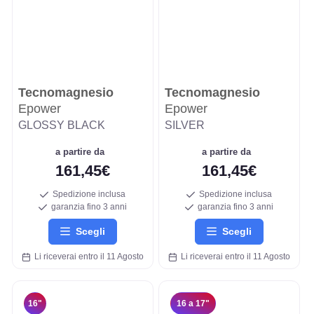
Tecnomagnesio
Tecnomagnesio
Epower
Epower
GLOSSY BLACK
SILVER
a partire da
a partire da
161,45€
161,45€
Spedizione inclusa
Spedizione inclusa
garanzia fino 3 anni
garanzia fino 3 anni
Scegli
Scegli
Li riceverai entro il 11 Agosto
Li riceverai entro il 11 Agosto
16"
16 a 17"