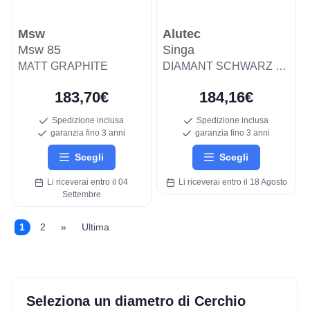
Msw
Alutec
Msw 85
Singa
MATT GRAPHITE
DIAMANT SCHWARZ FRONTPOLIERT
183,70€
184,16€
Spedizione inclusa
Spedizione inclusa
garanzia fino 3 anni
garanzia fino 3 anni
Scegli
Scegli
Li riceverai entro il 04
Li riceverai entro il 18 Agosto
Settembre
1
2
»
Ultima
Seleziona un diametro di Cerchio