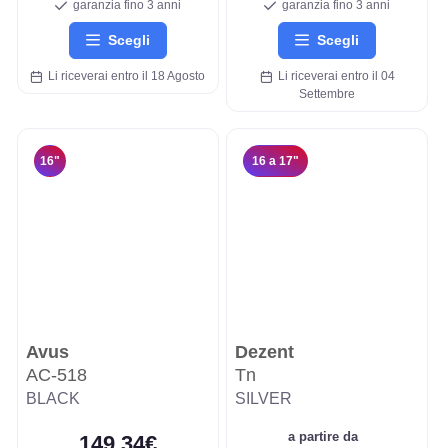
garanzia fino 3 anni
garanzia fino 3 anni
Scegli
Scegli
Li riceverai entro il 18 Agosto
Li riceverai entro il 04
Settembre
16"
16 a 17"
Avus
Dezent
AC-518
Tn
BLACK
SILVER
a partire da
149,34€