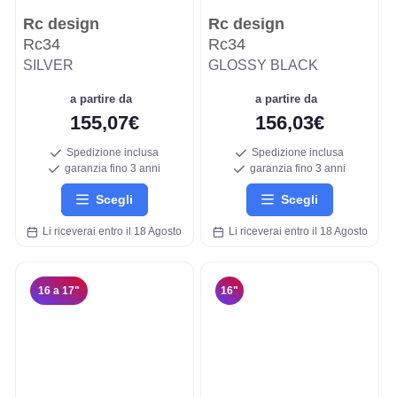
Rc design
Rc design
Rc34
Rc34
SILVER
GLOSSY BLACK
a partire da
a partire da
155,07€
156,03€
Spedizione inclusa
Spedizione inclusa
garanzia fino 3 anni
garanzia fino 3 anni
Scegli
Scegli
Li riceverai entro il 18 Agosto
Li riceverai entro il 18 Agosto
16 a 17"
16"