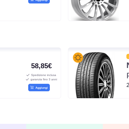
58,85€
Spedizione inclusa
garanzia fino 3 anni
Aggiungi