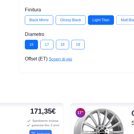
Finitura
Black Mirror
Glossy Black
Light Titan
Matt Bl
Diametro
16
17
18
19
Offset (ET)
Scopri di più
171,35€
17"
Spedizione inclusa
garanzia fino 3 anni
Aggiungi