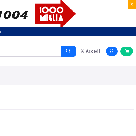
X
o.
Accedi