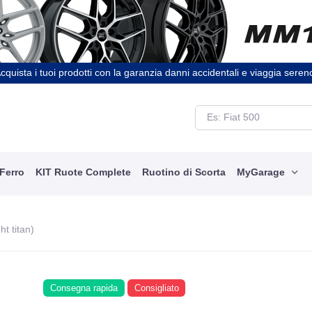
cquista i tuoi prodotti con la garanzia danni accidentali e viaggia seren
 Ferro
KIT Ruote Complete
Ruotino di Scorta
MyGarage
ht titan)
Consegna rapida
Consigliato