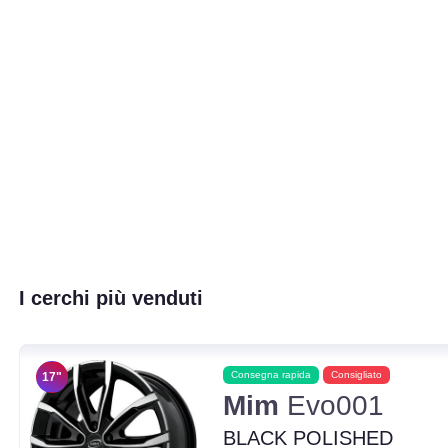
I cerchi più venduti
Consegna rapida
Consigliato
17"
Mim
Evo001
BLACK POLISHED