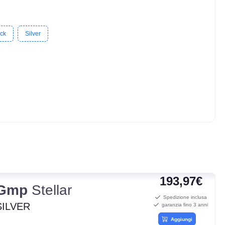
ack
Silver
193,97€
Gmp
Stellar
Spedizione inclusa
SILVER
garanzia fino 3 anni
Aggiungi