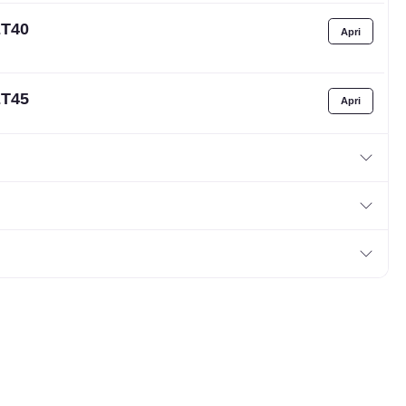
ET40
ET45
ET47.5
ET50
x114.3
T40