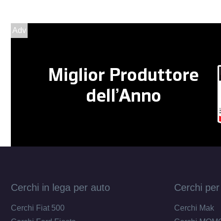
Adv
Cerchi in lega per auto
Cerchi per
Cerchi Fiat 500
Cerchi Mak