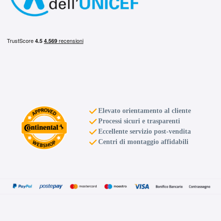
C
B
69
db
Elevato orientamento al cliente
C
B
69
db
Processi sicuri e trasparenti
Eccellente servizio post-vendita
Centri di montaggio affidabili
C
B
69
db