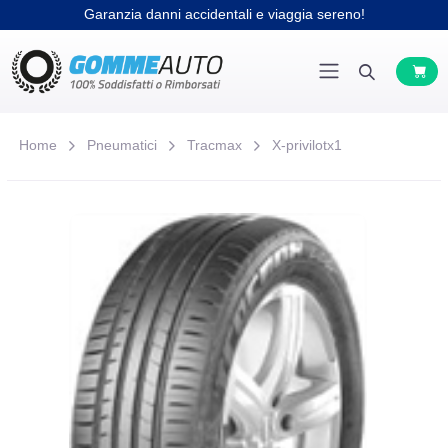
Garanzia danni accidentali e viaggia sereno!
Home
Pneumatici
Tracmax
X-privilotx1