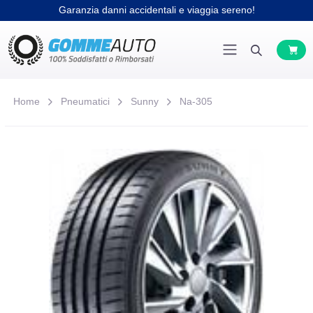
Garanzia danni accidentali e viaggia sereno!
Home
Pneumatici
Sunny
Na-305