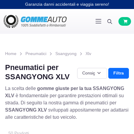
Garanzia danni accidentali e viaggia sereno!
Home
Pneumatici
Ssangyong
Xlv
Pneumatici per
Filtra
SSANGYONG XLV
La scelta delle
gomme giuste per la tua SSANGYONG
XLV
è fondamentale per garantire prestazioni ottimali su
strada. Di seguito la nostra gamma di pneumatici per
SSANGYONG XLV
sviluppati appositamente per adattarsi
alle caratteristiche del tuo veicolo.
50 Prodotti