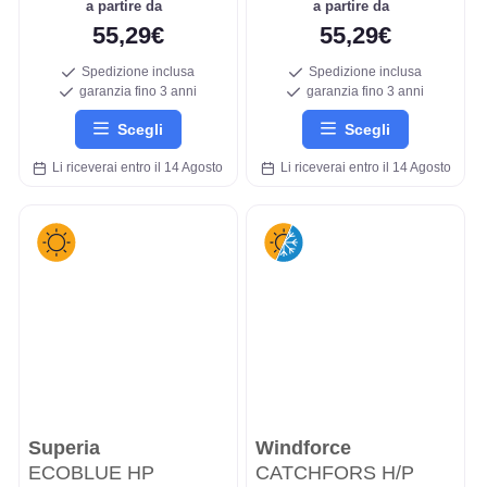
a partire da
a partire da
55,29€
55,29€
Spedizione inclusa
Spedizione inclusa
garanzia fino 3 anni
garanzia fino 3 anni
Scegli
Scegli
Li riceverai entro il 14 Agosto
Li riceverai entro il 14 Agosto
Superia
Windforce
ECOBLUE HP
CATCHFORS H/P