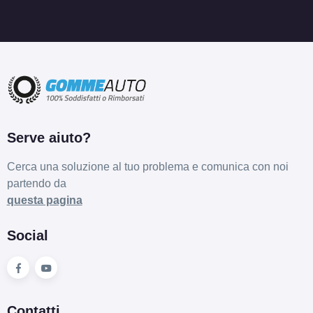
C
B
69
db
Serve aiuto?
C
B
69
db
Cerca una soluzione al tuo problema e comunica con noi
partendo da
questa pagina
Social
C
B
69
db
Contatti