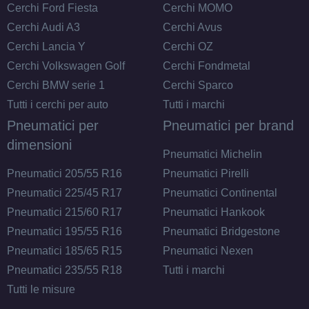
Cerchi Ford Fiesta
Cerchi MOMO
Cerchi Audi A3
Cerchi Avus
Cerchi Lancia Y
Cerchi OZ
C
B
69
db
Cerchi Volkswagen Golf
Cerchi Fondmetal
Cerchi BMW serie 1
Cerchi Sparco
Tutti i cerchi per auto
Tutti i marchi
Pneumatici per
Pneumatici per brand
dimensioni
Pneumatici Michelin
Pneumatici 205/55 R16
Pneumatici Pirelli
C
B
69
Pneumatici 225/45 R17
Pneumatici Continental
db
Pneumatici 215/60 R17
Pneumatici Hankook
Pneumatici 195/55 R16
Pneumatici Bridgestone
Pneumatici 185/65 R15
Pneumatici Nexen
Pneumatici 235/55 R18
Tutti i marchi
Tutti le misure