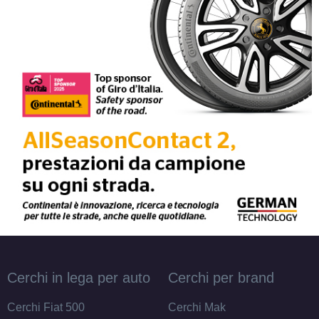
C
B
69
db
Cerchi in lega per auto
Cerchi per brand
Cerchi Fiat 500
Cerchi Mak