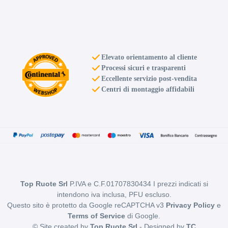
Elevato orientamento al cliente
Processi sicuri e trasparenti
Eccellente servizio post-vendita
Centri di montaggio affidabili
Top Ruote Srl
P.IVA e C.F.01707830434 I prezzi indicati si
intendono iva inclusa, PFU escluso.
Questo sito è protetto da Google reCAPTCHA v3
Privacy Policy
e
Terms of Service
di Google.
© Site created by
Top Ruote Srl
- Designed by
TC