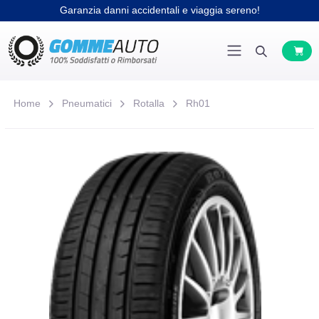
Garanzia danni accidentali e viaggia sereno!
Home
Pneumatici
Rotalla
Rh01