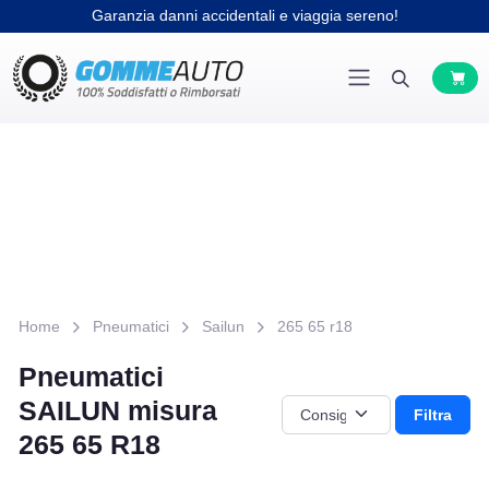
Garanzia danni accidentali e viaggia sereno!
Home
Pneumatici
Sailun
265 65 r18
Pneumatici
SAILUN misura
Filtra
265 65 R18