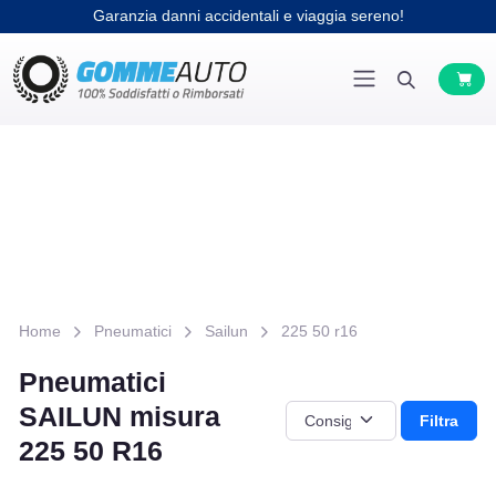
Garanzia danni accidentali e viaggia sereno!
Home
Pneumatici
Sailun
225 50 r16
Pneumatici
SAILUN misura
Filtra
225 50 R16