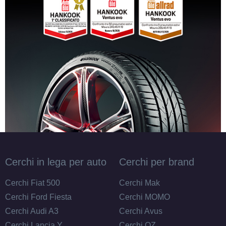
Cerchi in lega per auto
Cerchi per brand
Cerchi Fiat 500
Cerchi Mak
Cerchi Ford Fiesta
Cerchi MOMO
Cerchi Audi A3
Cerchi Avus
Cerchi Lancia Y
Cerchi OZ