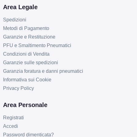
D
A
68
db
Area Legale
Spedizioni
Metodi di Pagamento
Garanzie e Restituzione
PFU e Smaltimento Pneumatici
Condizioni di Vendita
D
B
66
db
Garanzie sulle spedizioni
Garanzia foratura e danni pneumatici
Informativa sui Cookie
Privacy Policy
Area Personale
Registrati
E
B
66
db
Accedi
Password dimenticata?