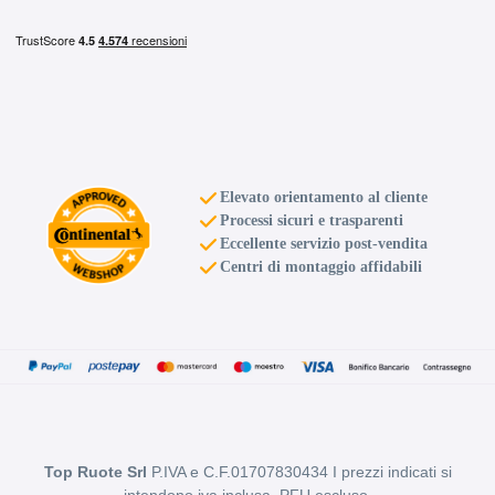
E
A
68
db
Elevato orientamento al cliente
Processi sicuri e trasparenti
Eccellente servizio post-vendita
Centri di montaggio affidabili
C
A
68
db
Top Ruote Srl
P.IVA e C.F.01707830434 I prezzi indicati si