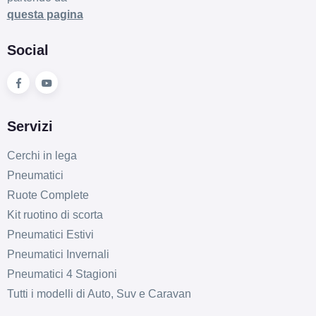
questa pagina
D
B
68
db
Social
Servizi
Cerchi in lega
D
A
68
Pneumatici
db
Ruote Complete
Kit ruotino di scorta
Pneumatici Estivi
Pneumatici Invernali
Pneumatici 4 Stagioni
Tutti i modelli di Auto, Suv e Caravan