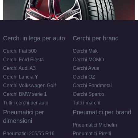
Disponibile
185/75 R14 102Q 8PR
Disponibile
Cerchi in lega per auto
Cerchi per brand
Cerchi Fiat 500
Cerchi Mak
Cerchi Ford Fiesta
Cerchi MOMO
205/70 R14 102T 6PR
Cerchi Audi A3
Cerchi Avus
Disponibile
Cerchi Lancia Y
Cerchi OZ
Cerchi Volkswagen Golf
Cerchi Fondmetal
Cerchi BMW serie 1
Cerchi Sparco
Tutti i cerchi per auto
Tutti i marchi
Pneumatici per
Pneumatici per brand
dimensioni
Pneumatici Michelin
Pneumatici 205/55 R16
Pneumatici Pirelli