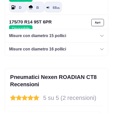
175/70 R14 95T 6PR
Disponibile
Misure con diametro 15 pollici
Misure con diametro 16 pollici
165/70 R14 89R
Disponibile
Pneumatici Nexen ROADIAN CT8
175/65 R14 90T
Recensioni
Disponibile
5 su 5 (2 recensioni)
175/65 R14 90T C