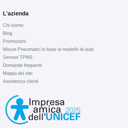
L'azienda
Chi siamo
Blog
Promozioni
D
B
70
db
Misure Pneumatici in base al modello di auto
Sensori TPMS
Domande frequenti
Mappa del sito
Assistenza clienti
D
A
68
db