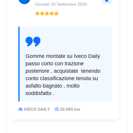
Giovedì 10 Settembre 2020
185/80 R14 102T 8PR C
Disponibile
175/70 R14 93T 6PR
Disponibile
Gomme montate su Iveco Daily
passo corto con trazione
posteriore , acquistate tenendo
conto classificazione tenuta su
175/65 R14 90T 6PR
asfalto bagnato , molto
Disponibile
soddisfatto .
IVECO DAILY
20.000 km
165/70 R14 89R 6PR
Disponibile