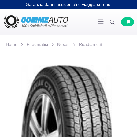
Garanzia danni accidentali e viaggia sereno!
Home
Pneumatici
Nexen
Roadian ct8