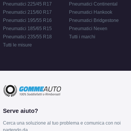
Pneumatici 225/45 R17
Pneumatici Continental
Pneumatici 215/60 R17
Pneumatici Hankook
Pneumatici 195/55 R16
Pneumatici Bridgestone
Pneumatici 185/65 R15
Pneumatici Nexen
Pneumatici 235/55 R18
Tutti i marchi
Tutti le misure
D
B
66
db
Serve aiuto?
Cerca una soluzione al tuo problema e comunica con noi
partendo da