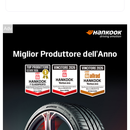
215/75 R14 112T 8PR
Disponibile
Adv
175/70 R14 95T C
Disponibile
195/80 R14 106R 8PR C
Disponibile
185/75 R14 102Q 8PR