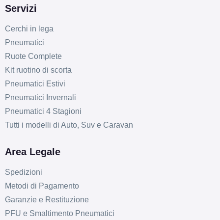
Servizi
Cerchi in lega
Pneumatici
Ruote Complete
Kit ruotino di scorta
Pneumatici Estivi
D
A
68
db
Pneumatici Invernali
Pneumatici 4 Stagioni
Tutti i modelli di Auto, Suv e Caravan
Area Legale
Spedizioni
D
B
66
Metodi di Pagamento
db
Garanzie e Restituzione
PFU e Smaltimento Pneumatici