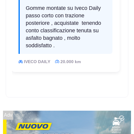
Disponibile
Gomme montate su Iveco Daily
passo corto con trazione
posteriore , acquistate tenendo
conto classificazione tenuta su
185/80 R14 102T 8PR C
asfalto bagnato , molto
Disponibile
soddisfatto .
IVECO DAILY
20.000 km
215/75 R14 112T 8PR
Disponibile
175/70 R14 95T C
Disponibile
Adv