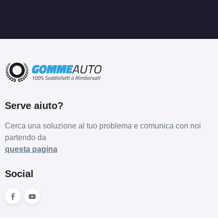
D
B
66
db
Serve aiuto?
D
B
68
db
Cerca una soluzione al tuo problema e comunica con noi
partendo da
questa pagina
Social
D
A
68
db