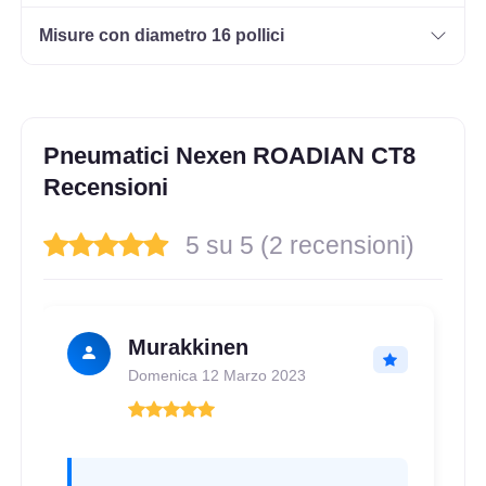
Misure con diametro 16 pollici
165/70 R14 89R
Disponibile
Pneumatici Nexen ROADIAN CT8
175/65 R14 90T
Recensioni
Disponibile
5 su 5 (2 recensioni)
175/65 R14 90T C
Disponibile
Murakkinen
Domenica 12 Marzo 2023
205/70 R14 102T 6PR
Disponibile