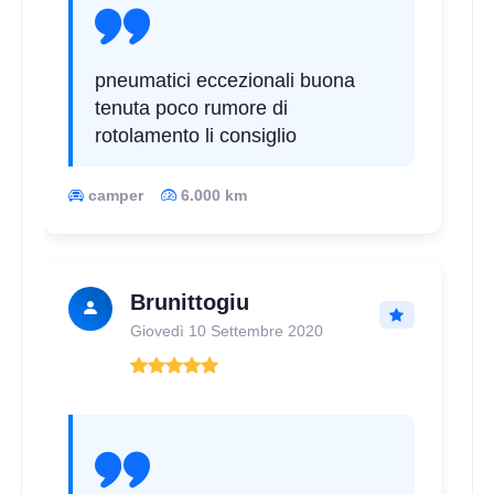
pneumatici eccezionali buona
165/70 R14 89R C
tenuta poco rumore di
Disponibile
rotolamento li consiglio
camper
6.000 km
175/70 R14 93T 6PR
Disponibile
Brunittogiu
Giovedì 10 Settembre 2020
175/65 R14 90T 6PR
Disponibile
165/70 R14 89R 6PR