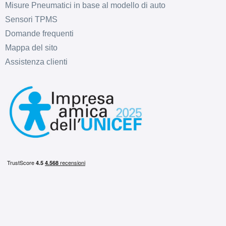
Misure Pneumatici in base al modello di auto
Sensori TPMS
Domande frequenti
E
A
68
db
Mappa del sito
Assistenza clienti
E
A
69
db