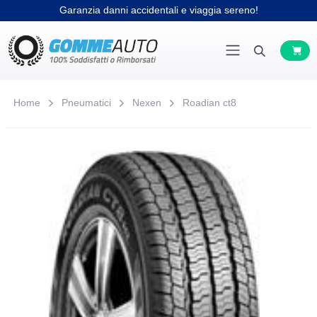
Garanzia danni accidentali e viaggia sereno!
Home
Pneumatici
Nexen
Roadian ct8