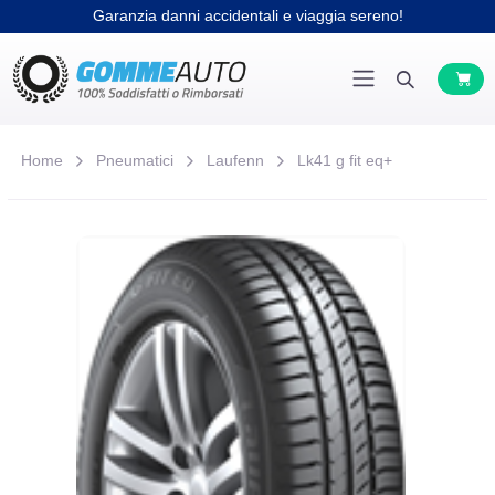
Garanzia danni accidentali e viaggia sereno!
Home
Pneumatici
Laufenn
Lk41 g fit eq+