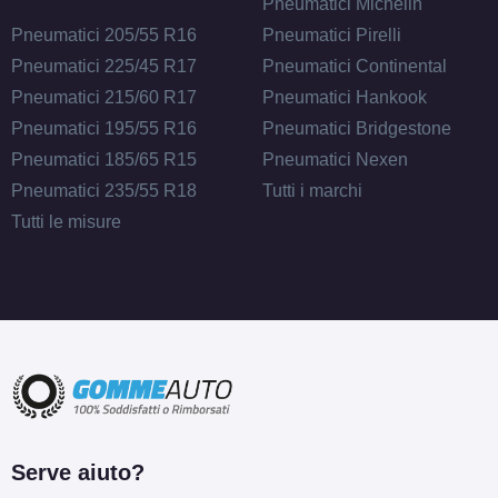
Pneumatici Michelin
Disponibile
Pneumatici 205/55 R16
Pneumatici Pirelli
Pneumatici 225/45 R17
Pneumatici Continental
Pneumatici 215/60 R17
Pneumatici Hankook
145/70 R13 71T 4PR
Pneumatici 195/55 R16
Pneumatici Bridgestone
SBL
Disponibile
Pneumatici 185/65 R15
Pneumatici Nexen
Pneumatici 235/55 R18
Tutti i marchi
Tutti le misure
135/80 R13 74T 4PR
SBL XL
Disponibile
Serve aiuto?