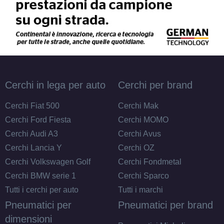
145/70 R13 71T
Disponibile
Cerchi in lega per auto
Cerchi per brand
165/80 R13 83T
Cerchi Fiat 500
Cerchi Mak
Disponibile
Cerchi Ford Fiesta
Cerchi MOMO
Cerchi Audi A3
Cerchi Avus
Cerchi Lancia Y
Cerchi OZ
155/70 R13 75T BSW
Cerchi Volkswagen Golf
Cerchi Fondmetal
Disponibile
Cerchi BMW serie 1
Cerchi Sparco
Tutti i cerchi per auto
Tutti i marchi
Pneumatici per
Pneumatici per brand
155/80 R13 79T
dimensioni