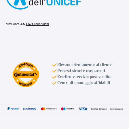
D
C
70
db
Elevato orientamento al cliente
Processi sicuri e trasparenti
D
C
70
Eccellente servizio post-vendita
db
Centri di montaggio affidabili