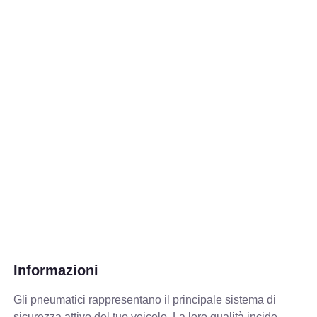
Informazioni
Gli pneumatici rappresentano il principale sistema di
sicurezza attivo del tuo veicolo. La loro qualità incide