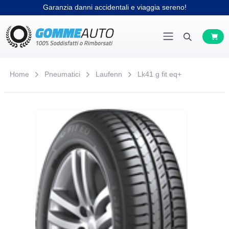
Garanzia danni accidentali e viaggia sereno!
Home
Pneumatici
Laufenn
Lk41 g fit eq+