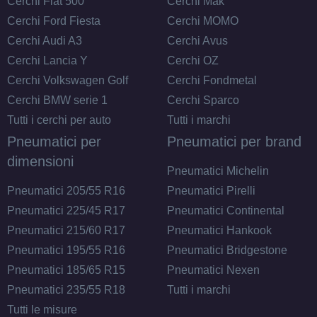
Cerchi Fiat 500
Cerchi Mak
Disponibile
Cerchi Ford Fiesta
Cerchi MOMO
Cerchi Audi A3
Cerchi Avus
Cerchi Lancia Y
Cerchi OZ
155/70 R13 75T BSW
Cerchi Volkswagen Golf
Cerchi Fondmetal
Disponibile
Cerchi BMW serie 1
Cerchi Sparco
Tutti i cerchi per auto
Tutti i marchi
Pneumatici per
Pneumatici per brand
155/80 R13 79T
dimensioni
Pneumatici Michelin
Disponibile
Pneumatici 205/55 R16
Pneumatici Pirelli
Pneumatici 225/45 R17
Pneumatici Continental
Pneumatici 215/60 R17
Pneumatici Hankook
145/70 R13 71T 4PR
Pneumatici 195/55 R16
Pneumatici Bridgestone
SBL
Disponibile
Pneumatici 185/65 R15
Pneumatici Nexen
Pneumatici 235/55 R18
Tutti i marchi
Tutti le misure