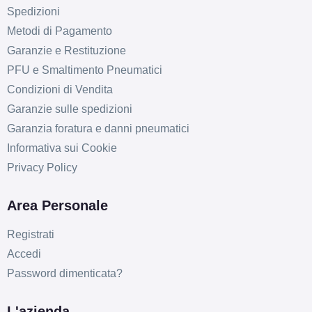
Spedizioni
Metodi di Pagamento
Garanzie e Restituzione
PFU e Smaltimento Pneumatici
Condizioni di Vendita
Garanzie sulle spedizioni
Garanzia foratura e danni pneumatici
D
C
70
db
Informativa sui Cookie
Privacy Policy
Area Personale
Registrati
Accedi
Password dimenticata?
D
C
70
db
L'azienda