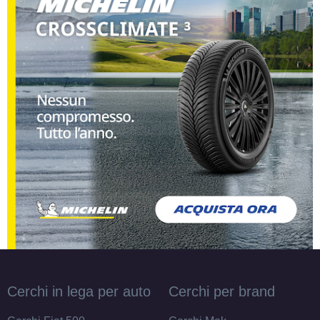
155/80 R13 79T G
Disponibile
165/70 R13 79T
Disponibile
145/70 R13 71T
Disponibile
Cerchi in lega per auto
Cerchi per brand
165/80 R13 83T