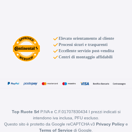
D
C
70
db
Elevato orientamento al cliente
Processi sicuri e trasparenti
Eccellente servizio post-vendita
Centri di montaggio affidabili
D
C
71
db
Top Ruote Srl
P.IVA e C.F.01707830434 I prezzi indicati si
intendono iva inclusa, PFU escluso.
Questo sito è protetto da Google reCAPTCHA v3
Privacy Policy
e
Terms of Service
di Google.