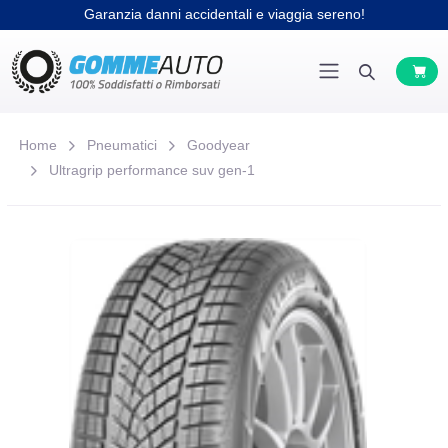
Garanzia danni accidentali e viaggia sereno!
Home
Pneumatici
Goodyear
Ultragrip performance suv gen-1