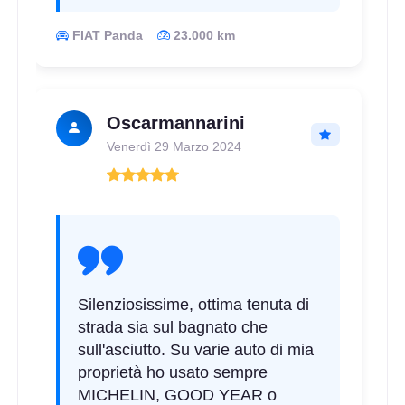
E
B
71
db
FIAT Panda
23.000 km
Oscarmannarini
Venerdì 29 Marzo 2024
D
B
69
db
Silenziosissime, ottima tenuta di
strada sia sul bagnato che
sull'asciutto. Su varie auto di mia
proprietà ho usato sempre
C
B
69
db
MICHELIN, GOOD YEAR o