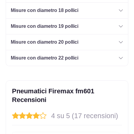
185/70 R13 86H
Disponibile
Misure con diametro 18 pollici
Misure con diametro 19 pollici
175/70 R13 82T
Misure con diametro 20 pollici
Disponibile
Misure con diametro 22 pollici
165/65 R13 77H B
Disponibile
Pneumatici Firemax fm601
Recensioni
4 su 5 (17 recensioni)