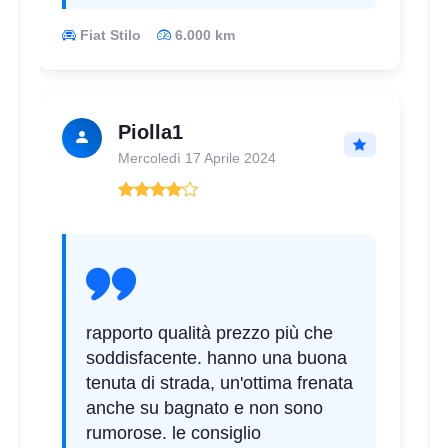
Fiat Stilo
6.000 km
D
B
69
db
Piolla1
Mercoledì 17 Aprile 2024
E
B
69
db
rapporto qualità prezzo più che
soddisfacente. hanno una buona
tenuta di strada, un'ottima frenata
anche su bagnato e non sono
rumorose. le consiglio