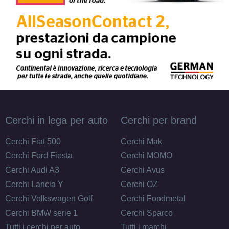
Cerchi in lega per auto
Cerchi per brand
Cerchi Fiat 500
Cerchi Mak
Cerchi Ford Fiesta
Cerchi MOMO
Cerchi Audi A3
Cerchi Avus
Cerchi Lancia Y
Cerchi OZ
Cerchi Volkswagen Golf
Cerchi Fondmetal
Cerchi BMW serie 1
Cerchi Sparco
Tutti i cerchi per auto
Tutti i marchi