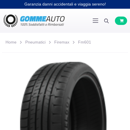
Garanzia danni accidentali e viaggia sereno!
Home
Pneumatici
Firemax
Fm601