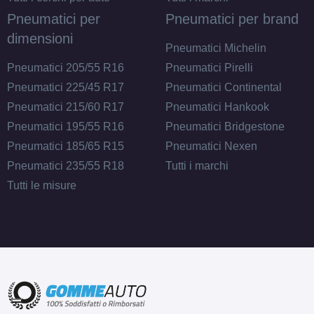
Pneumatici per
Pneumatici per brand
dimensioni
Pneumatici Michelin
Pneumatici 205/55 R16
Pneumatici Pirelli
Pneumatici 225/45 R17
Pneumatici Continental
Pneumatici 215/60 R17
Pneumatici Hankook
Pneumatici 195/55 R16
Pneumatici Bridgestone
Pneumatici 185/65 R15
Pneumatici Nexen
Pneumatici 235/55 R18
Tutti i marchi
Tutti le misure