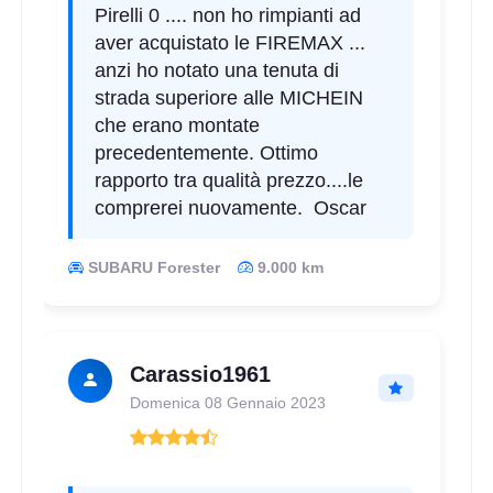
Pirelli 0 .... non ho rimpianti ad
aver acquistato le FIREMAX ...
anzi ho notato una tenuta di
strada superiore alle MICHEIN
che erano montate
precedentemente. Ottimo
rapporto tra qualità prezzo....le
E
B
69
db
comprerei nuovamente. Oscar
SUBARU Forester
9.000 km
Carassio1961
E
B
69
Domenica 08 Gennaio 2023
db