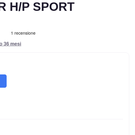
 H/P SPORT
ro 36 mesi