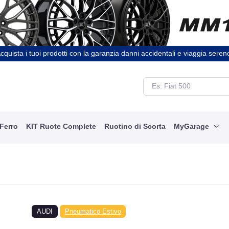
cquista i tuoi prodotti con la garanzia danni accidentali e viaggia seren
 Ferro
KIT Ruote Complete
Ruotino di Scorta
MyGarage
AUDI
Pneumatico Estivo