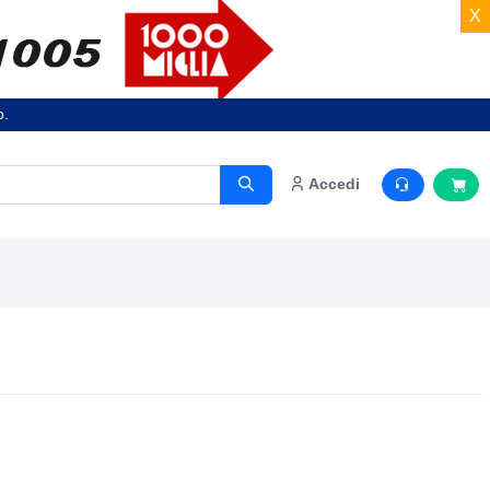
X
o.
Accedi