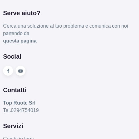
Disponibile
Serve aiuto?
Cerca una soluzione al tuo problema e comunica con noi
205/65 R15 94T M+S
partendo da
Disponibile
questa pagina
Social
185/55 R15 82T M+S
Disponibile
Contatti
Top Ruote Srl
Tel.0294754019
Servizi
Cerchi in lega