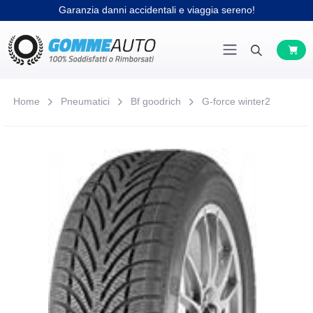
Garanzia danni accidentali e viaggia sereno!
Home
Pneumatici
Bf goodrich
G-force winter2