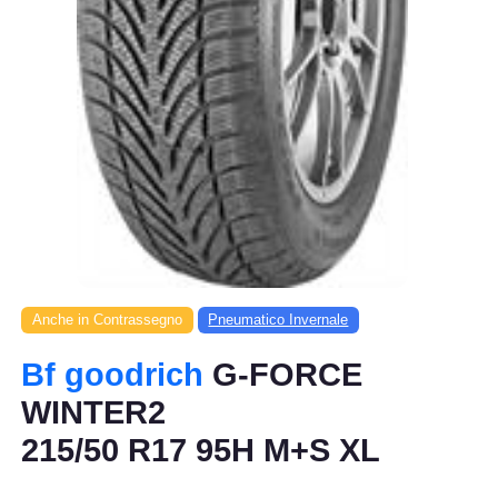
Anche in Contrassegno
Pneumatico Invernale
Bf goodrich
G-FORCE
WINTER2
215/50 R17 95H M+S XL