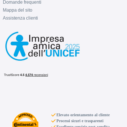
Domande frequenti
Mappa del sito
Assistenza clienti
D
B
69
db
D
B
68
db
Elevato orientamento al cliente
Processi sicuri e trasparenti
Eccellente servizio post-vendita