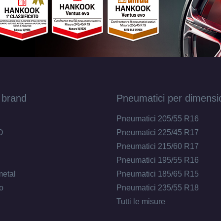
195/60 R15 88T M+S
Disponibile
165/60 R15 77T M+S
Disponibile
 brand
Pneumatici per dimensi
185/55 R15 82T M+S
Disponibile
Pneumatici 205/55 R16
O
Pneumatici 225/45 R17
Pneumatici 215/60 R17
165/60 R15 81T M+S XL
Disponibile
Pneumatici 195/55 R16
metal
Pneumatici 185/65 R15
195/55 R15 85H M+S
Disponibile
o
Pneumatici 235/55 R18
Tutti le misure