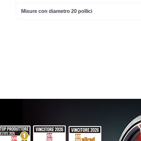
165/65 R15 81T M+S
Disponibile
Misure con diametro 20 pollici
195/65 R15 95T M+S XL
Disponibile
185/60 R15 88T M+S XL
Disponibile
185/65 R15 92T M+S XL
Disponibile
195/50 R15 82H M+S
Disponibile