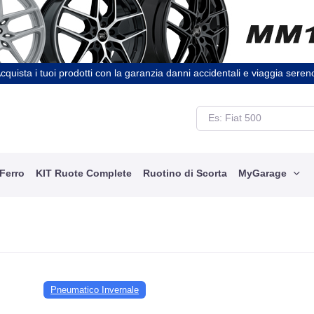
cquista i tuoi prodotti con la garanzia danni accidentali e viaggia seren
 Ferro
KIT Ruote Complete
Ruotino di Scorta
MyGarage
Pneumatico Invernale