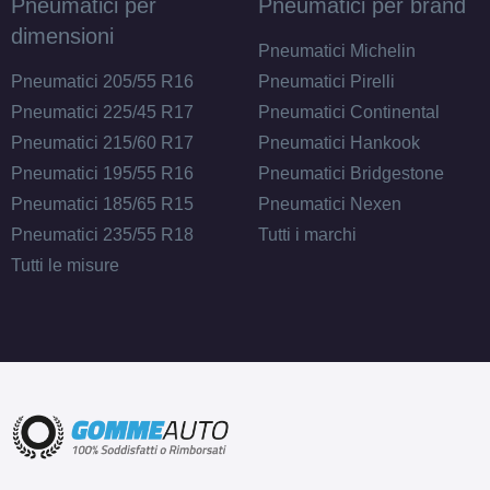
Pneumatici per
Pneumatici per brand
dimensioni
Pneumatici Michelin
Pneumatici 205/55 R16
Pneumatici Pirelli
Pneumatici 225/45 R17
Pneumatici Continental
Pneumatici 215/60 R17
Pneumatici Hankook
Pneumatici 195/55 R16
Pneumatici Bridgestone
Pneumatici 185/65 R15
Pneumatici Nexen
Pneumatici 235/55 R18
Tutti i marchi
Tutti le misure