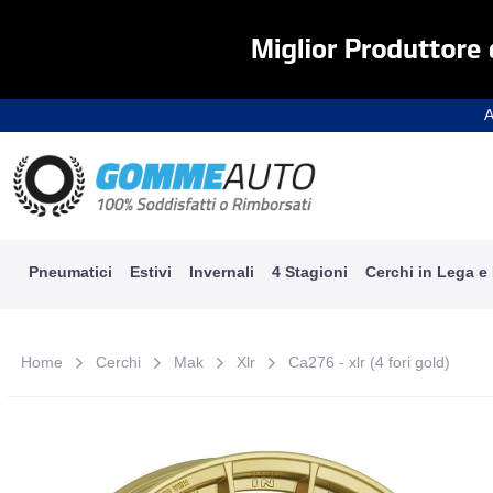
A
Pneumatici
Estivi
Invernali
4 Stagioni
Cerchi in Lega e
Home
Cerchi
Mak
Xlr
Ca276 - xlr (4 fori gold)