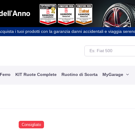
cquista i tuoi prodotti con la garanzia danni accidentali e viaggia seren
 Ferro
KIT Ruote Complete
Ruotino di Scorta
MyGarage
Consigliato