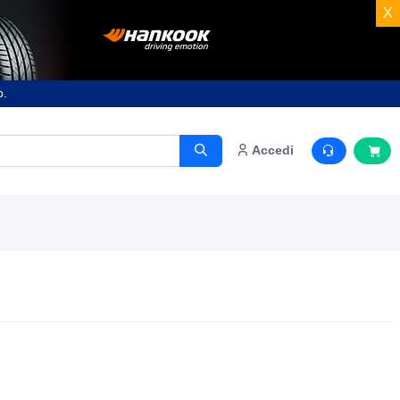
X
o.
Accedi