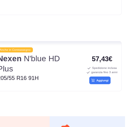
Anche in Contrassegno
Nexen
N'blue HD
57,43€
Plus
Spedizione inclusa
garanzia fino 3 anni
205/55 R16 91H
Aggiungi