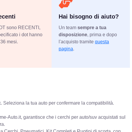
centi
Hai bisogno di aiuto?
 DOT sono RECENTI,
Un team
sempre a tua
ecificato i dot hanno
disposizione
, prima e dopo
36 mesi.
l'acquisto tramite
questa
pagina
.
 Seleziona la tua auto per confermare la compatibilità.
e-Auto.it, garantisce che i cerchi per auto/suv acquistati sul
ra.
erchi, Pneumatici, Kit Completi e Ruotini di scorta, con