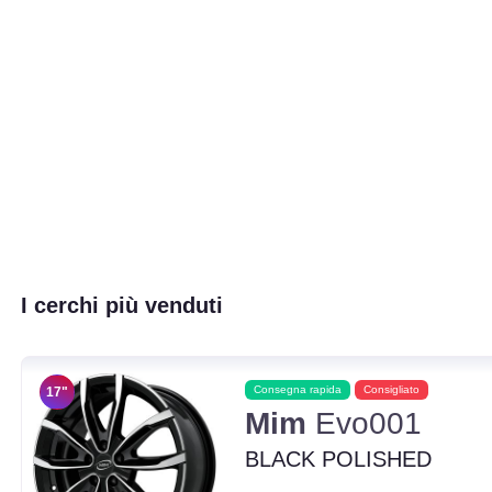
I cerchi più venduti
Consegna rapida
Consigliato
17"
Mim
Evo001
BLACK POLISHED