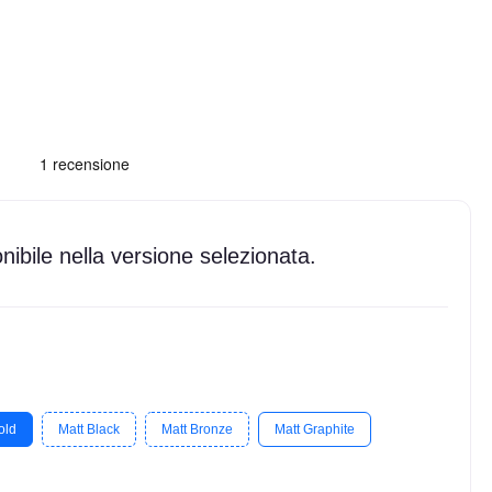
ibile nella versione selezionata.
old
Matt Black
Matt Bronze
Matt Graphite