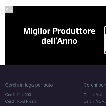
Adv
Cerchi in lega per auto
Cerchi per
Cerchi Fiat 500
Cerchi Mak
Cerchi Ford Fiesta
Cerchi MOM