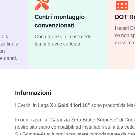
Centri montaggio
DOT Re
convenzionati
I nostri
se non sp
re la
Con garanzia di costi certi,
massimo 
ci fino a
tempi brevi e cortesia.
con
 e danni.
Informazioni
I Cerchi in Lega
Xlr Gold 4 fori 16"
sono prodotti da Mak.
In ogni caso, la "Garanzia Zero-Brutte-Sorprese" di Gomm
nostro sito siano compatibili ed installabili sulla tua vettu
Su Gomme-Auto.it puoi acquistare comodamente da casa C