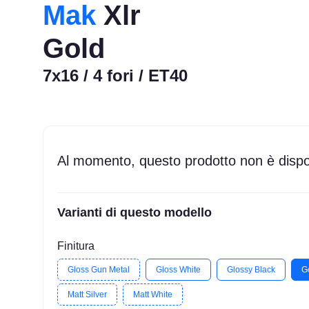
Mak
Xlr
Gold
7x16 / 4 fori / ET40
Al momento, questo prodotto non è dispon
Varianti di questo modello
Finitura
Gloss Gun Metal
Gloss White
Glossy Black
G
Matt Silver
Matt White