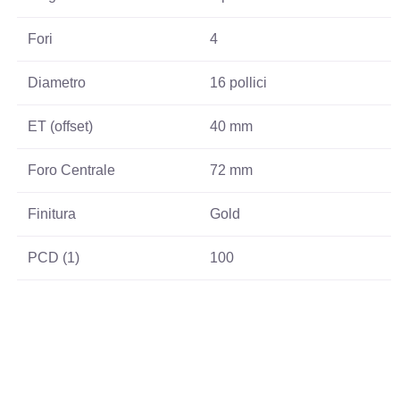
Fori
4
Diametro
16 pollici
ET (offset)
40 mm
Foro Centrale
72 mm
Finitura
Gold
PCD (1)
100