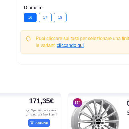
Diametro
16
17
18
Puoi cliccare sui tasti per selezionare una fini
le varianti
cliccando qui
171,35€
17"
Spedizione inclusa
garanzia fino 3 anni
Aggiungi