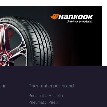
8
100
108
108
8
oni
Pneumatici per brand
4x100
Pneumatici Michelin
Pneumatici Pirelli