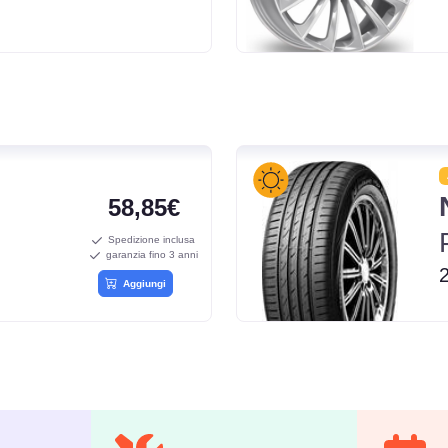
58,85€
Spedizione inclusa
garanzia fino 3 anni
Aggiungi