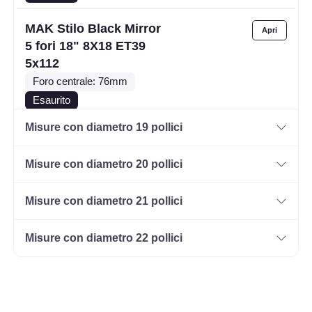
MAK Stilo Black Mirror
5 fori 18" 8X18 ET39
5x112
Foro centrale: 76mm
Esaurito
Misure con diametro 19 pollici
MAK Stilo Black Mirror
5 fori 18" 8X18 ET30
Misure con diametro 20 pollici
5x112
Foro centrale: 76mm
Misure con diametro 21 pollici
Esaurito
Misure con diametro 22 pollici
MAK Stilo Glossy Black
5 fori 18" 8X18 ET30
5x112
Foro centrale: 76mm