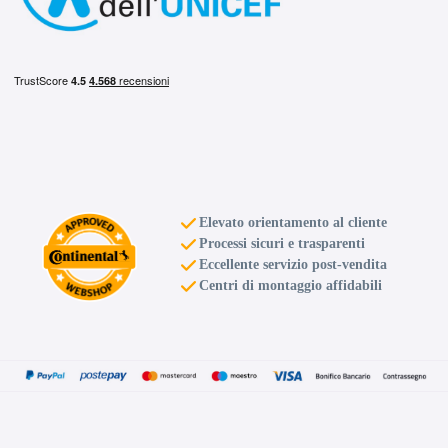
5 fori 18" 7X18 ET50
5x114.3
Foro centrale: 64.1mm
Disponibile
MAK Stilo Black Mirror
5 fori 18" 7.5X18 ET45
5x114.3
Foro centrale: 76mm
Elevato orientamento al cliente
Disponibile
Processi sicuri e trasparenti
Eccellente servizio post-vendita
MAK Stilo Black Mirror
Centri di montaggio affidabili
5 fori 18" 7.5X18 ET35
5x114.3
Foro centrale: 76mm
Disponibile
MAK Stilo Black Mirror