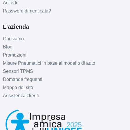
Accedi
5x112
Password dimenticata?
Foro centrale: 76mm
Disponibile
L'azienda
MAK Stilo Glossy Black
Chi siamo
5 fori 18" 8X18 ET45
Blog
5x108
Promozioni
Foro centrale: 72mm
Misure Pneumatici in base al modello di auto
Disponibile
Sensori TPMS
MAK Stilo Glossy Black
Domande frequenti
5 fori 18" 8X18 ET33
Mappa del sito
5x110
Assistenza clienti
Foro centrale: 65.1mm
Disponibile
MAK Stilo Black Mirror