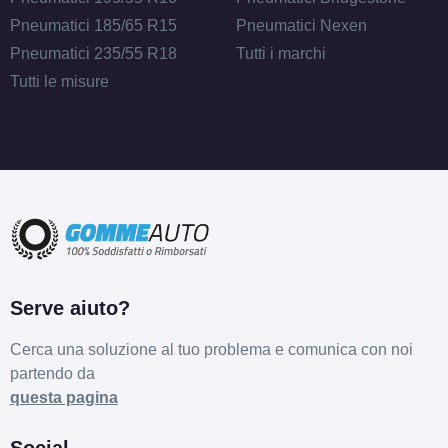
Foro centrale: 64.1mm
Pneumatici 185/65 R15
Pneumatici Nexen
Disponibile
Pneumatici 235/55 R18
Tutti i marchi
MAK Stilo Glossy Black
Tutti le misure
5 fori 18" 7.5X18 ET38
5x110
Foro centrale: 65.1mm
Disponibile
MAK Stilo Glossy Black
5 fori 18" 7.5X18 ET55
5x114.3
Serve aiuto?
Foro centrale: 64.1mm
Disponibile
Cerca una soluzione al tuo problema e comunica con noi
partendo da
MAK Stilo Glossy Black
questa pagina
5 fori 18" 7.5X18 ET43
5x98
Social