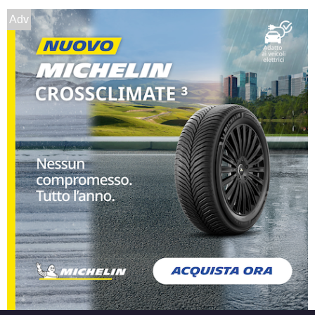
Esaurito
Adv
MAK Stilo Black Mirror
5 fori 18" 7.5X18 ET50
5x112
Foro centrale: 76mm
Esaurito
MAK Stilo Glossy Black
5 fori 18" 7.5X18 ET35
5x114.3
Foro centrale: 76mm
Esaurito
MAK Stilo Glossy Black
5 fori 18" 7.5X18 ET40
5x120
Foro centrale: 64.1mm