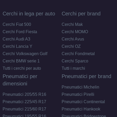
Esaurito
Cerchi in lega per auto
Cerchi per brand
MAK Stilo Glossy Black
5 fori 18" 7.5X18 ET39
Cerchi Fiat 500
Cerchi Mak
5x100
Cerchi Ford Fiesta
Cerchi MOMO
Foro centrale: 57.1mm
Cerchi Audi A3
Cerchi Avus
Esaurito
Cerchi Lancia Y
Cerchi OZ
Cerchi Volkswagen Golf
Cerchi Fondmetal
MAK Stilo Glossy Black
Cerchi BMW serie 1
Cerchi Sparco
5 fori 18" 7.5X18 ET48
Tutti i cerchi per auto
Tutti i marchi
5x112
Pneumatici per
Pneumatici per brand
Foro centrale: 57.1mm
dimensioni
Esaurito
Pneumatici Michelin
Pneumatici 205/55 R16
Pneumatici Pirelli
MAK Stilo Glossy Black
Pneumatici 225/45 R17
Pneumatici Continental
5 fori 18" 7X18 ET50
Pneumatici 215/60 R17
Pneumatici Hankook
5x114.3
Pneumatici 195/55 R16
Pneumatici Bridgestone