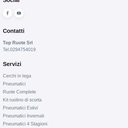
Foro centrale: 58.1mm
Disponibile
MAK Stilo Glossy Black
Contatti
5 fori 18" 7.5X18 ET45
5x114.3
Top Ruote Srl
Foro centrale: 76mm
Tel.0294754019
Disponibile
Servizi
MAK Stilo Glossy Black
Cerchi in lega
5 fori 18" 7.5X18 ET46
Pneumatici
5x100
Ruote Complete
Foro centrale: 72mm
Disponibile
Kit ruotino di scorta
Pneumatici Estivi
MAK Stilo Glossy Black
Pneumatici Invernali
5 fori 18" 7.5X18 ET48
Pneumatici 4 Stagioni