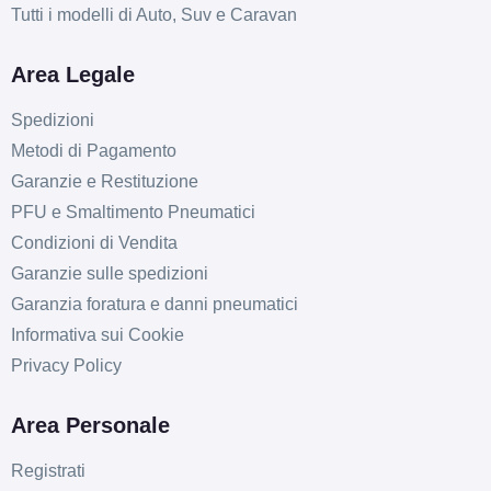
5x108
Tutti i modelli di Auto, Suv e Caravan
Foro centrale: 72mm
Disponibile
Area Legale
MAK Stilo Glossy Black
Spedizioni
5 fori 18" 7.5X18 ET50
Metodi di Pagamento
5x112
Garanzie e Restituzione
Foro centrale: 76mm
PFU e Smaltimento Pneumatici
Disponibile
Condizioni di Vendita
Garanzie sulle spedizioni
MAK Stilo Glossy Black
Garanzia foratura e danni pneumatici
5 fori 18" 8X18 ET45
Informativa sui Cookie
5x112
Privacy Policy
Foro centrale: 76mm
Disponibile
Area Personale
MAK Stilo Glossy Black
Registrati
5 fori 18" 8X18 ET39