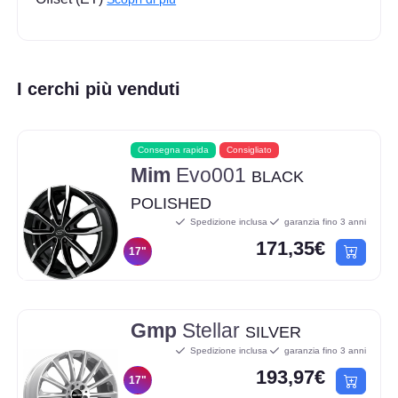
I cerchi più venduti
Consegna rapida
Consigliato
Mim
Evo001
BLACK
POLISHED
Spedizione inclusa
garanzia fino 3 anni
171,35€
17"
Gmp
Stellar
SILVER
Spedizione inclusa
garanzia fino 3 anni
193,97€
17"