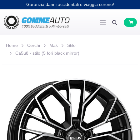
Garanzia danni accidentali e viaggia sereno!
Home
Cerchi
Mak
Stilo
Ca5u8 - stilo (5 fori black mirror)