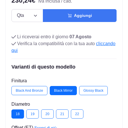
230,24€
Iva inclusa / cad.
Aggiungi
Li riceverai entro il giorno
07 Agosto
Verifica la compatibilità con la tua auto
cliccando
qui
Varianti di questo modello
Finitura
Black And Bronze
Black Mirror
Glossy Black
Diametro
18
19
20
21
22
Offset (ET)
Scopri di più