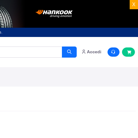
X
o.
Accedi