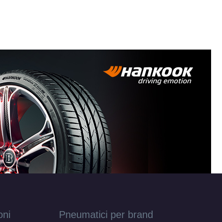
6 ET45
X16 ET35
X16 ET35
X16 ET40
X16 ET45
X16 ET45
oni
Pneumatici per brand