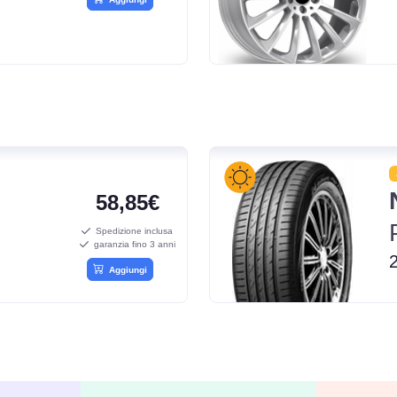
58,85€
Spedizione inclusa
garanzia fino 3 anni
Aggiungi