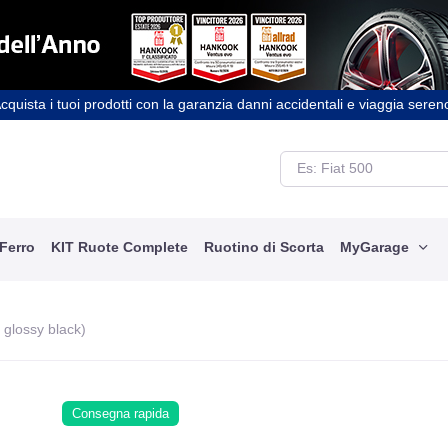
cquista i tuoi prodotti con la garanzia danni accidentali e viaggia seren
 Ferro
KIT Ruote Complete
Ruotino di Scorta
MyGarage
i glossy black)
Consegna rapida