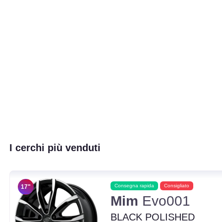
I cerchi più venduti
Consegna rapida
Consigliato
17"
Mim
Evo001
BLACK POLISHED