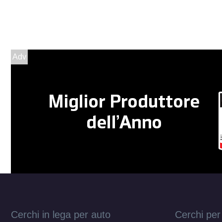
Adv
Cerchi in lega per auto
Cerchi per