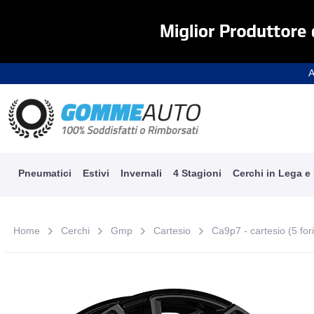
A
Pneumatici
Estivi
Invernali
4 Stagioni
Cerchi in Lega e
Home
Cerchi
Gmp
Cartesio
Ca9p7 - cartesio (5 for