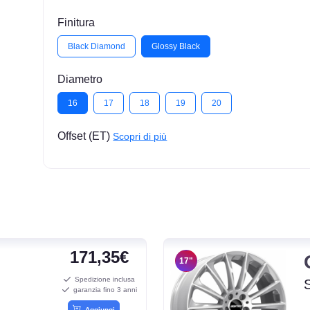
Finitura
Black Diamond
Glossy Black
Diametro
16
17
18
19
20
Offset (ET)
Scopri di più
171,35€
17"
Spedizione inclusa
garanzia fino 3 anni
Aggiungi