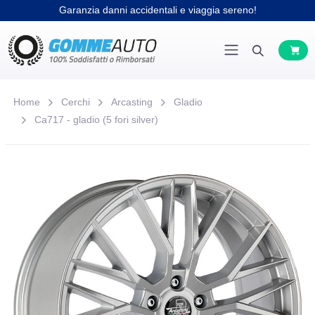
Garanzia danni accidentali e viaggia sereno!
Home
Cerchi
Arcasting
Gladio
Ca717 - gladio (5 fori silver)