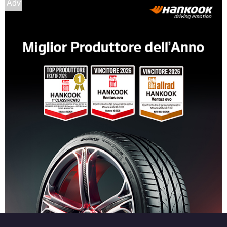
Adv
Foro centrale: 66.6mm
Esaurito
ARCASTING Gladio
Black Mirror 5 fori 18"
8X18 ET38 5x114.3
Foro centrale: 66.1mm
Esaurito
ARCASTING Gladio
Glossy Black 5 fori 18"
8X18 ET30 5x112
Foro centrale: 66.6mm
Esaurito
ARCASTING Gladio
Silver 5 fori 18" 8X18
ET30 5x112