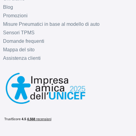
Graphite Lucido 5 fori
Blog
18" 8X18 ET35 5x112
Promozioni
Foro centrale: 66.6mm
Misure Pneumatici in base al modello di auto
Disponibile
Sensori TPMS
Domande frequenti
ARCASTING Gladio
Mappa del sito
Glossy Black 5 fori 18"
Assistenza clienti
8X18 ET42 5x108
Foro centrale: 63.4mm
Disponibile
ARCASTING Gladio
Glossy Black 5 fori 18"
8X18 ET33 5x110
Foro centrale: 65.1mm
Disponibile