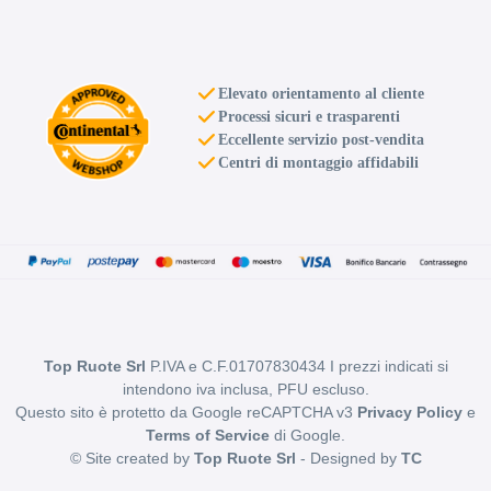
ARCASTING Gladio
Glossy Black 5 fori 18"
8X18 ET35 5x112
Foro centrale: 66.6mm
Elevato orientamento al cliente
Processi sicuri e trasparenti
Disponibile
Eccellente servizio post-vendita
Centri di montaggio affidabili
ARCASTING Gladio
Glossy Black 5 fori 18"
8X18 ET43 5x112
Foro centrale: 66.6mm
Disponibile
ARCASTING Gladio
Top Ruote Srl
P.IVA e C.F.01707830434 I prezzi indicati si
Glossy Black 5 fori 18"
intendono iva inclusa, PFU escluso.
8X18 ET38 5x114.3
Questo sito è protetto da Google reCAPTCHA v3
Privacy Policy
e
Foro centrale: 67.1mm
Terms of Service
di Google.
Disponibile
© Site created by
Top Ruote Srl
- Designed by
TC