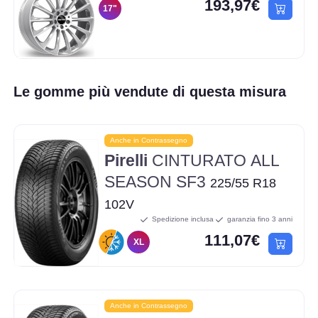
193,97€
17"
Le gomme più vendute di questa misura
Anche in Contrassegno
Pirelli
CINTURATO ALL
SEASON SF3
225/55 R18
102V
Spedizione inclusa
garanzia fino 3 anni
111,07€
XL
Anche in Contrassegno