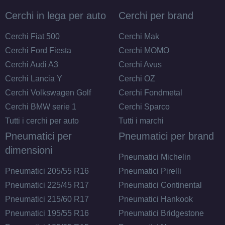
Foro centrale: 66.6mm
Cerchi in lega per auto
Cerchi per brand
Esaurito
Cerchi Fiat 500
Cerchi Mak
ARCASTING Gladio
Cerchi Ford Fiesta
Cerchi MOMO
Glossy Black 5 fori 18"
Cerchi Audi A3
Cerchi Avus
8X18 ET38 5x114.3
Cerchi Lancia Y
Cerchi OZ
Foro centrale: 66.1mm
Cerchi Volkswagen Golf
Cerchi Fondmetal
Esaurito
Cerchi BMW serie 1
Cerchi Sparco
Tutti i cerchi per auto
Tutti i marchi
ARCASTING Gladio
Pneumatici per
Pneumatici per brand
Silver 5 fori 18" 8X18
dimensioni
ET33 5x110
Pneumatici Michelin
Foro centrale: 65.1mm
Pneumatici 205/55 R16
Pneumatici Pirelli
Esaurito
Pneumatici 225/45 R17
Pneumatici Continental
Pneumatici 215/60 R17
Pneumatici Hankook
ARCASTING Gladio
Pneumatici 195/55 R16
Pneumatici Bridgestone
Silver 5 fori 18" 8X18