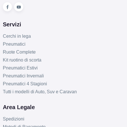
ET38 5x114.3
Foro centrale: 67.1mm
Esaurito
Servizi
ARCASTING Gladio
Cerchi in lega
Graphite Lucido 5 fori
Pneumatici
18" 8X18 ET42 5x108
Ruote Complete
Foro centrale: 65.1mm
Kit ruotino di scorta
Esaurito
Pneumatici Estivi
Pneumatici Invernali
ARCASTING Gladio
Pneumatici 4 Stagioni
Black Mirror 5 fori 18"
Tutti i modelli di Auto, Suv e Caravan
8X18 ET38 5x114.3
Foro centrale: 67.1mm
Area Legale
Disponibile
Spedizioni
ARCASTING Gladio
Metodi di Pagamento