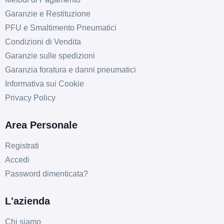
Graphite Lucido 5 fori
Garanzie e Restituzione
18" 8X18 ET43 5x112
PFU e Smaltimento Pneumatici
Foro centrale: 66.6mm
Condizioni di Vendita
Disponibile
Garanzie sulle spedizioni
ARCASTING Gladio
Garanzia foratura e danni pneumatici
Graphite Lucido 5 fori
Informativa sui Cookie
18" 8X18 ET42 5x108
Privacy Policy
Foro centrale: 63.4mm
Disponibile
Area Personale
ARCASTING Gladio
Registrati
Graphite Lucido 5 fori
Accedi
18" 8X18 ET33 5x110
Password dimenticata?
Foro centrale: 65.1mm
Disponibile
L'azienda
ARCASTING Gladio
Chi siamo