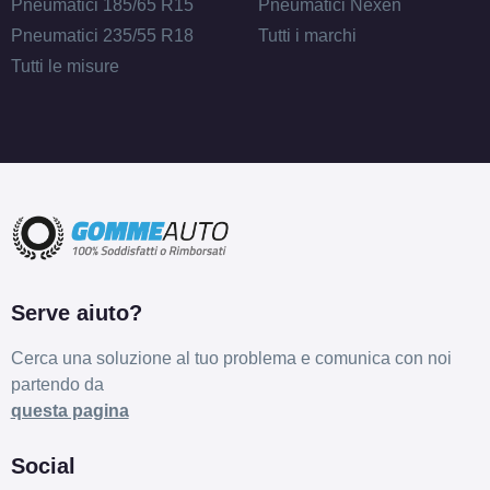
Pneumatici 185/65 R15
Pneumatici Nexen
ET38 5x114.3
Pneumatici 235/55 R18
Tutti i marchi
Foro centrale: 66.1mm
Tutti le misure
Esaurito
ARCASTING Gladio
Silver 5 fori 18" 8X18
ET38 5x114.3
Foro centrale: 67.1mm
Esaurito
ARCASTING Gladio
Serve aiuto?
Silver 5 fori 18" 8X18
ET42 5x108
Cerca una soluzione al tuo problema e comunica con noi
Foro centrale: 63.4mm
partendo da
Esaurito
questa pagina
ARCASTING Gladio
Social
Silver 5 fori 18" 8X18