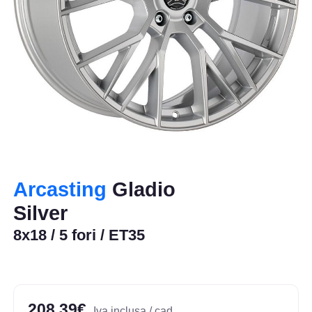
Arcasting
Gladio
Silver
8x18 / 5 fori / ET35
208,39€
Iva inclusa / cad.