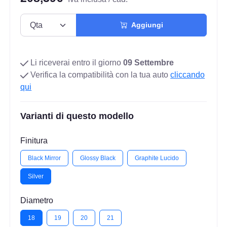
Aggiungi
Li riceverai entro il giorno
09 Settembre
Verifica la compatibilità con la tua auto
cliccando
qui
Varianti di questo modello
Finitura
Black Mirror
Glossy Black
Graphite Lucido
Silver
Diametro
18
19
20
21