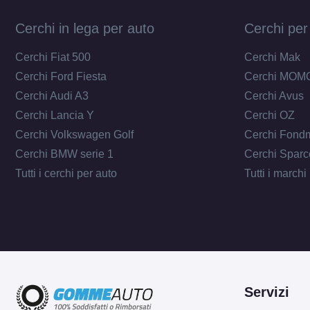
Cerchi in lega per auto
Cerchi per
Cerchi Fiat 500
Cerchi Mak
Cerchi Ford Fiesta
Cerchi MOM
Cerchi Audi A3
Cerchi Avus
Cerchi Lancia Y
Cerchi OZ
Cerchi Volkswagen Golf
Cerchi Fond
Cerchi BMW serie 1
Cerchi Sparc
Tutti i cerchi per auto
Tutti i marchi
Servizi