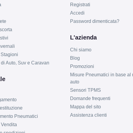
a
Registrati
Accedi
ete
Password dimenticata?
 scorta
L'azienda
tivi
vernali
Chi siamo
 Stagioni
Blog
li di Auto, Suv e Caravan
Promozioni
Misure Pneumatici in base al 
le
auto
Sensori TPMS
Domande frequenti
agamento
Mappa del sito
estituzione
Assistenza clienti
imento Pneumatici
 Vendita
e spedizioni