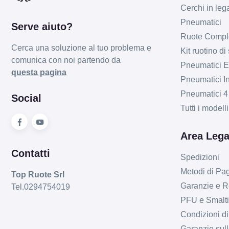
Cerchi in leg
Pneumatici
Serve aiuto?
Ruote Compl
Cerca una soluzione al tuo problema e
Kit ruotino di
comunica con noi partendo da
Pneumatici Es
questa pagina
Pneumatici In
Pneumatici 4
Social
Tutti i model
Area Lega
Contatti
Spedizioni
Metodi di P
Top Ruote Srl
Garanzie e R
Tel.0294754019
PFU e Smalt
Condizioni di
Garanzie sull