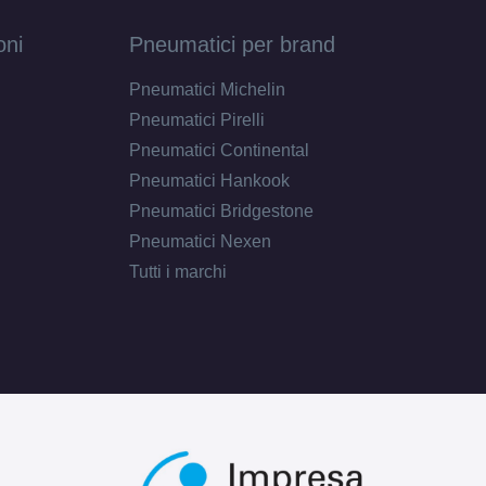
oni
Pneumatici per brand
Pneumatici Michelin
Pneumatici Pirelli
Pneumatici Continental
Pneumatici Hankook
Pneumatici Bridgestone
Pneumatici Nexen
Tutti i marchi