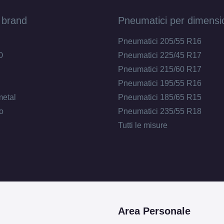
 brand
Pneumatici per dimensi
Pneumatici 205/55 R16
O
Pneumatici 225/45 R17
Pneumatici 215/60 R17
Pneumatici 195/55 R16
metal
Pneumatici 185/65 R15
o
Pneumatici 235/55 R18
Tutti le misure
Area Personale