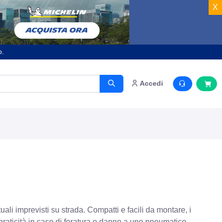
X
o.
Accedi
ali imprevisti su strada. Compatti e facili da montare, i
e praticità in caso di foratura o danno a uno pneumatico.