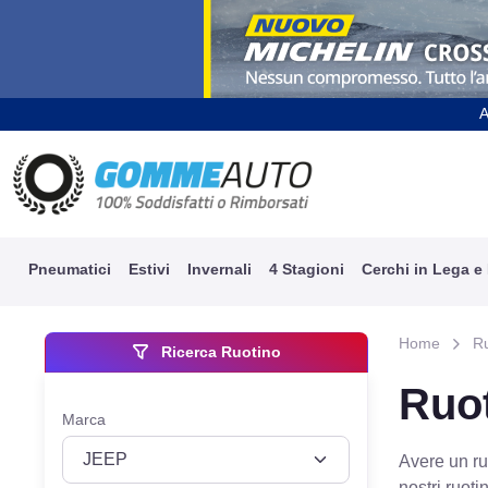
A
Pneumatici
Estivi
Invernali
4 Stagioni
Cerchi in Lega e
Home
Ru
Ricerca Ruotino
Ruo
Marca
Avere un ru
nostri ruoti