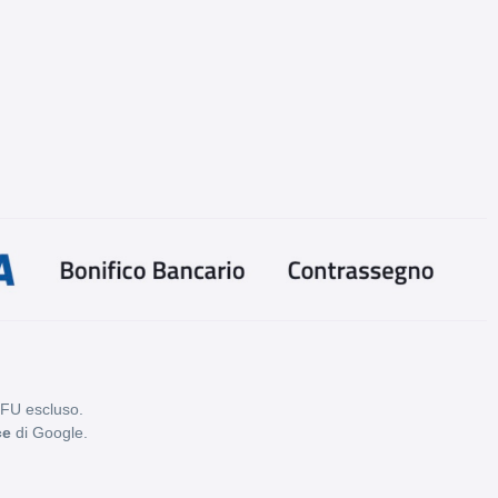
PFU escluso.
ce
di Google.