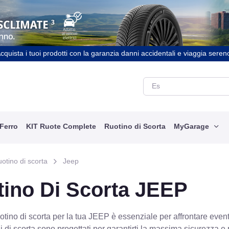
cquista i tuoi prodotti con la garanzia danni accidentali e viaggia seren
 Ferro
KIT Ruote Complete
Ruotino di Scorta
MyGarage
otino di scorta
Jeep
tino Di Scorta JEEP
otino di scorta per la tua JEEP è essenziale per affrontare eventu
ni di scorta sono progettati per garantirti la massima sicurezza 