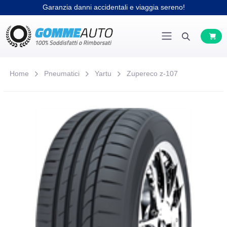
Garanzia danni accidentali e viaggia sereno!
Home
Pneumatici
Yartu
Zupereco z-107