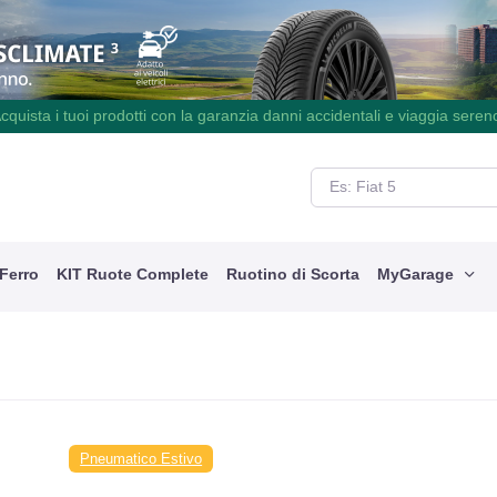
cquista i tuoi prodotti con la garanzia danni accidentali e viaggia seren
 Ferro
KIT Ruote Complete
Ruotino di Scorta
MyGarage
Pneumatico Estivo