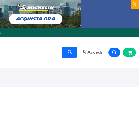
X
o.
Accedi