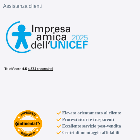
Assistenza clienti
D
D
72
db
D
D
71
db
Elevato orientamento al cliente
Processi sicuri e trasparenti
Eccellente servizio post-vendita
Centri di montaggio affidabili