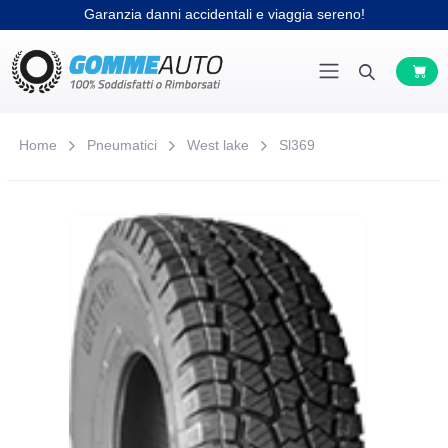
Garanzia danni accidentali e viaggia sereno!
Home
Pneumatici
West lake
Sl369