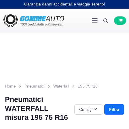
Garanzia danni accidentali e viaggia sereno!
Home
Pneumatici
Waterfall
195 75 r16
Pneumatici
WATERFALL
Filtra
misura 195 75 R16