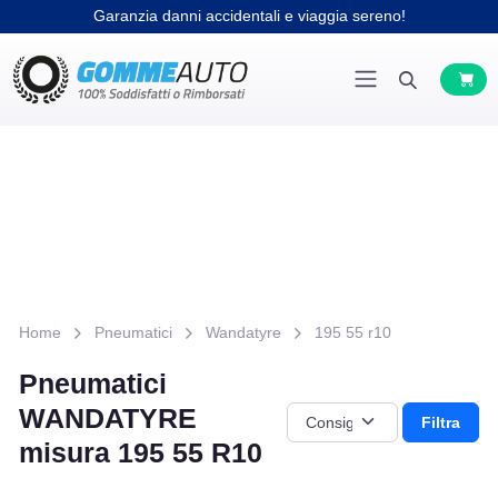
Garanzia danni accidentali e viaggia sereno!
Home
Pneumatici
Wandatyre
195 55 r10
Pneumatici
WANDATYRE
Filtra
misura 195 55 R10